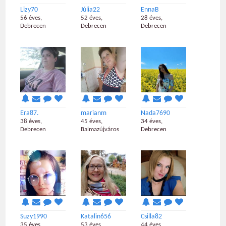
Lizy70
Júlia22
EnnaB
56 éves,
52 éves,
28 éves,
Debrecen
Debrecen
Debrecen
Era87.
marianm
Nada7690
38 éves,
45 éves,
34 éves,
Debrecen
Balmazújváros
Debrecen
Suzy1990
Katalin656
Csilla82
35 éves,
53 éves,
44 éves,