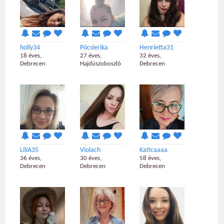
holly34
Pócsierika
Henrietta31
18 éves,
27 éves,
32 éves,
Debrecen
Hajdúszoboszló
Debrecen
LiliA35
Violach
Katicaaaa
36 éves,
30 éves,
58 éves,
Debrecen
Debrecen
Debrecen