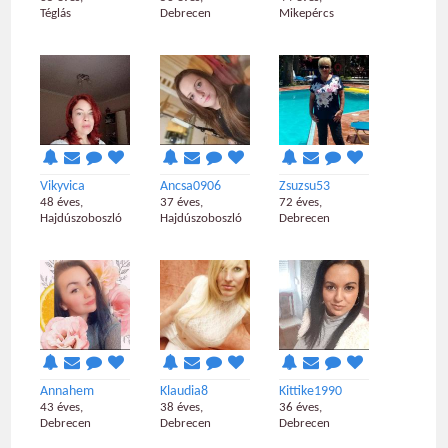
Téglás
Debrecen
Mikepércs
Vikyvica
Ancsa0906
Zsuzsu53
48 éves,
37 éves,
72 éves,
Hajdúszoboszló
Hajdúszoboszló
Debrecen
Annahem
Klaudia8
Kittike1990
43 éves,
38 éves,
36 éves,
Debrecen
Debrecen
Debrecen