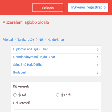
Ingyenes regisztráció
Belépés
Társkereső nők, Hajdú-Bihar
A szerelem legjobb oldala
Főoldal
Társkeresők
Nő
Hajdú-Bihar
Diplomás nő Hajdú-Bihar
Nemdohányzó nő Hajdú-Bihar
Szingli nő Hajdú-Bihar
Budapest
Kit keresel?
Nő
Férfi
Hol keresel?