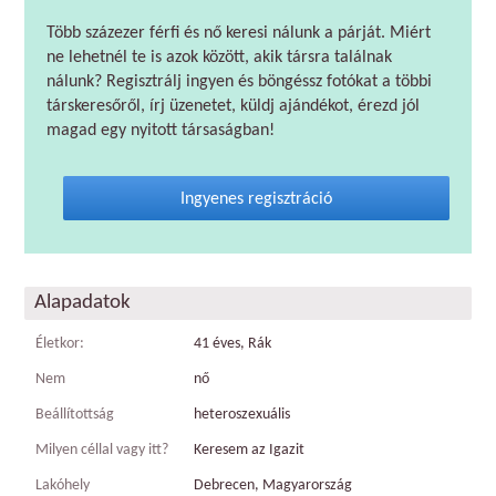
Több százezer férfi és nő keresi nálunk a párját. Miért
ne lehetnél te is azok között, akik társra találnak
nálunk? Regisztrálj ingyen és böngéssz fotókat a többi
társkeresőről, írj üzenetet, küldj ajándékot, érezd jól
magad egy nyitott társaságban!
Ingyenes regisztráció
Alapadatok
Életkor:
41 éves, Rák
Nem
nő
Beállítottság
heteroszexuális
Milyen céllal vagy itt?
Keresem az Igazit
Lakóhely
Debrecen, Magyarország