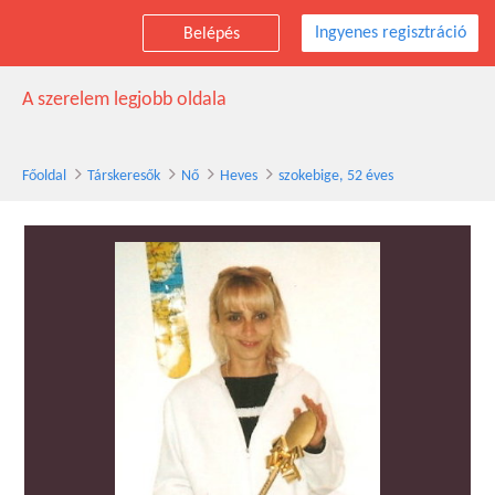
Ingyenes regisztráció
Belépés
szokebige társkereső nő, 52 éves, Heves
A szerelem legjobb oldala
Főoldal
Társkeresők
Nő
Heves
szokebige, 52 éves