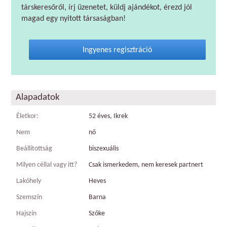
társkeresőről, írj üzenetet, küldj ajándékot, érezd jól
magad egy nyitott társaságban!
Ingyenes regisztráció
Alapadatok
Életkor:
52 éves, Ikrek
Nem
nő
Beállítottság
biszexuális
Milyen céllal vagy itt?
Csak ismerkedem, nem keresek partnert
Lakóhely
Heves
Szemszín
Barna
Hajszín
Szőke