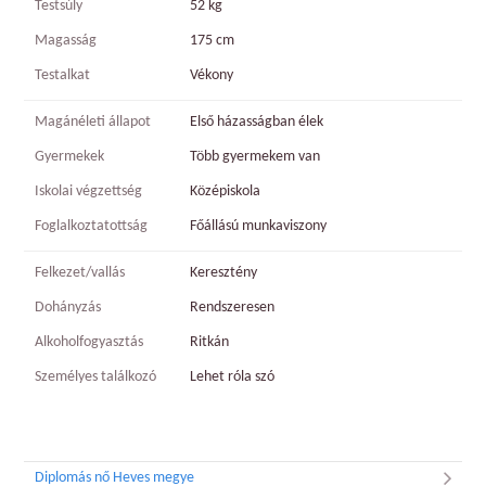
Testsúly
52 kg
Magasság
175 cm
Testalkat
Vékony
Magánéleti állapot
Első házasságban élek
Gyermekek
Több gyermekem van
Iskolai végzettség
Középiskola
Foglalkoztatottság
Főállású munkaviszony
Felkezet/vallás
Keresztény
Dohányzás
Rendszeresen
Alkoholfogyasztás
Ritkán
Személyes találkozó
Lehet róla szó
Diplomás nő Heves megye