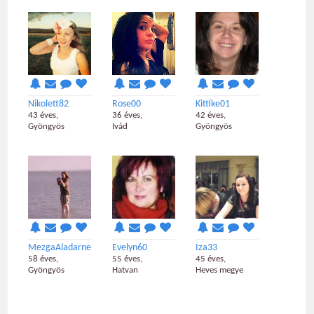
Nikolett82
Rose00
Kittike01
43 éves,
36 éves,
42 éves,
Gyöngyös
Ivád
Gyöngyös
MezgaAladarne
Evelyn60
Iza33
58 éves,
55 éves,
45 éves,
Gyöngyös
Hatvan
Heves megye