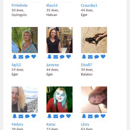
P.Melinda
Klau14
Czsuzska1
50 éves,
35 éves,
44 éves,
Gyöngyös
Hatvan
Eger
Ági12
junoree
Dius87
59 éves,
44 éves,
39 éves,
Eger
Eger
Balaton
Melory
Katac
Linzy
39 éves,
53 éves,
63 éves,