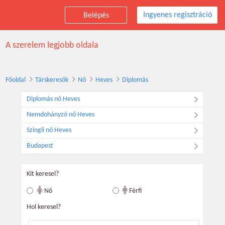
Ingyenes regisztráció
Belépés
Társkereső diplomás nők, Heves
A szerelem legjobb oldala
Főoldal
Társkeresők
Nő
Heves
Diplomás
Diplomás nő Heves
Nemdohányzó nő Heves
Szingli nő Heves
Budapest
Kit keresel?
Nő
Férfi
Hol keresel?