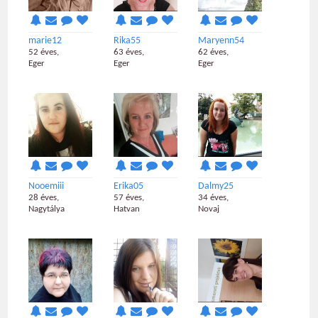
marie12
Rika55
Maryenn54
52 éves,
63 éves,
62 éves,
Eger
Eger
Eger
Nooemiii
Erika05
Dalmy25
28 éves,
57 éves,
34 éves,
Nagytálya
Hatvan
Novaj