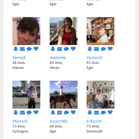
Eger
Eger
Eger
Alonadi
shalomka
Zsuzsa50
46 éves,
60 éves,
61 éves,
Hatvan
Heves
Eger
Márta25
Jucus1960
Erika539
73 éves,
66 éves,
73 éves,
Gyöngyös
Eger
Domoszló