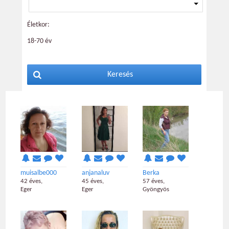
Életkor:
18-70 év
Keresés
muisalbe000
anjanaluv
Berka
42 éves,
45 éves,
57 éves,
Eger
Eger
Gyöngyös