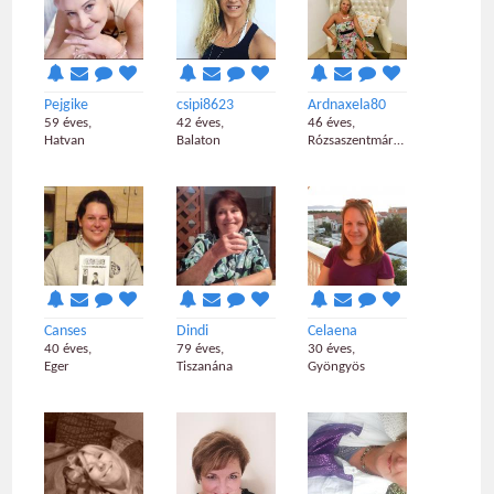
Pejgike
csipi8623
Ardnaxela80
59 éves,
42 éves,
46 éves,
Hatvan
Balaton
Rózsaszentmárton
Canses
Dindi
Celaena
40 éves,
79 éves,
30 éves,
Eger
Tiszanána
Gyöngyös