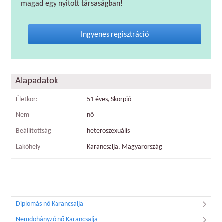
magad egy nyitott társaságban!
Ingyenes regisztráció
Alapadatok
Életkor:
51 éves, Skorpió
Nem
nő
Beállítottság
heteroszexuális
Lakóhely
Karancsalja, Magyarország
Diplomás nő Karancsalja
Nemdohányzó nő Karancsalja