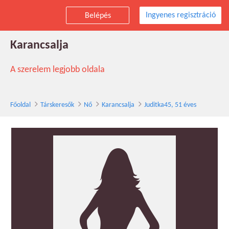
Ingyenes regisztráció
Belépés
Juditka45 társkereső nő, 51 éves,
Karancsalja
A szerelem legjobb oldala
Főoldal
Társkeresők
Nő
Karancsalja
Juditka45, 51 éves