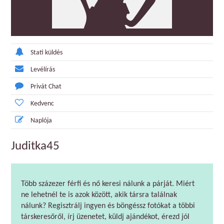
Stati küldés
Levélírás
Privát Chat
Kedvenc
Naplója
Juditka45
Több százezer férfi és nő keresi nálunk a párját. Miért
ne lehetnél te is azok között, akik társra találnak
nálunk? Regisztrálj ingyen és böngéssz fotókat a többi
társkeresőről, írj üzenetet, küldj ajándékot, érezd jól