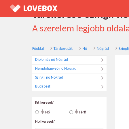
Társkereső szingli n
A szerelem legjobb oldal
Főoldal
Társkeresők
Nő
Nógrád
Szingli
Diplomás nő Nógrád
Nemdohányzó nő Nógrád
Szingli nő Nógrád
Budapest
Kit keresel?
Nő
Férfi
Hol keresel?