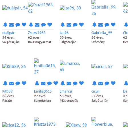
duálpár
Zsuzsi1963
Iza96
Gabriella_99
Ci
54 éves,
62 éves,
30 éves,
26 éves,
62 
Salgótarján
Balassagyarmat
Salgótarján
Szécsény
Be
Kitti89
Emilia0615
Lmarcsi
ciculi
Dz
36 éves,
27 éves,
65 éves,
57 éves,
37 
Pásztó
Salgótarján
Mátranovák
Salgótarján
Sal