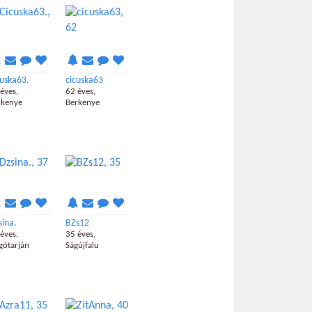
cuska63.
cicuska63
éves,
62 éves,
rkenye
Berkenye
sina.
BZs12
éves,
35 éves,
gótarján
Ságújfalu