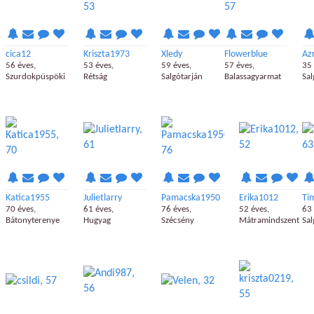
cica12
Kriszta1973
Xledy
Flowerblue
Az
56 éves,
53 éves,
59 éves,
57 éves,
35 
Szurdokpüspöki
Rétság
Salgótarján
Balassagyarmat
Sal
Katica1955
Julietlarry
Pamacska1950
Erika1012
Ti
70 éves,
61 éves,
76 éves,
52 éves,
63 
Bátonyterenye
Hugyag
Szécsény
Mátramindszent
Sal