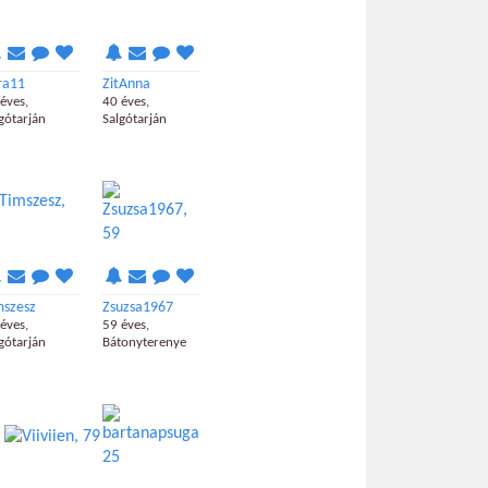
ra11
ZitAnna
éves,
40 éves,
gótarján
Salgótarján
mszesz
Zsuzsa1967
éves,
59 éves,
gótarján
Bátonyterenye