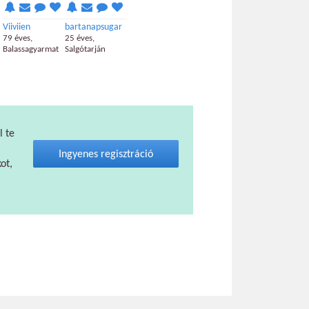
Viiviien
bartanapsugar
79 éves,
25 éves,
Balassagyarmat
Salgótarján
l te
Ingyenes regisztráció
ot,