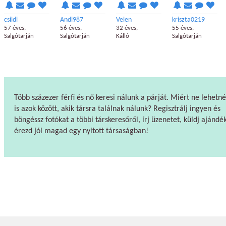
csildi
Andi987
Velen
kriszta0219
57 éves,
56 éves,
32 éves,
55 éves,
Salgótarján
Salgótarján
Kálló
Salgótarján
Több százezer férfi és nő keresi nálunk a párját. Miért ne lehetné
is azok között, akik társra találnak nálunk? Regisztrálj ingyen és
böngéssz fotókat a többi társkeresőről, írj üzenetet, küldj ajándék
érezd jól magad egy nyitott társaságban!