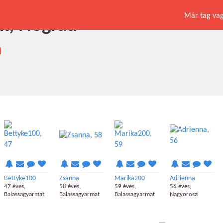
Már tag vagy
ők, Nógrád
a
Bettyke100
Zsanna
Marika200
Adrienna
47 éves,
58 éves,
59 éves,
56 éves,
Balassagyarmat
Balassagyarmat
Balassagyarmat
Nagyoroszi