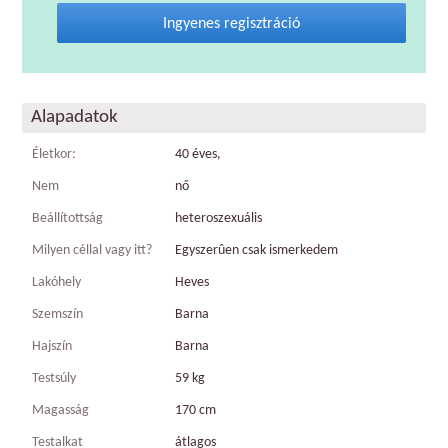
Ingyenes regisztráció
Alapadatok
Életkor:
40 éves,
Nem
nő
Beállítottság
heteroszexuális
Milyen céllal vagy itt?
Egyszerûen csak ismerkedem
Lakóhely
Heves
Szemszín
Barna
Hajszín
Barna
Testsúly
59 kg
Magasság
170 cm
Testalkat
átlagos