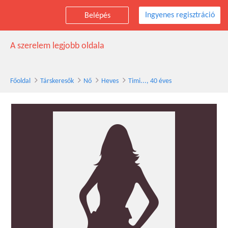
Ingyenes regisztráció
Belépés
Timi... társkereső nő, 40 éves, Heves
A szerelem legjobb oldala
Főoldal
Társkeresők
Nő
Heves
Timi..., 40 éves