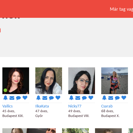
Már tag vagy
 nők
a
Vallics
IlkaKata
Nicky77
Csarab
45 éves,
47 éves,
49 éves,
68 éves,
Budapest XIX.
Győr
Budapest VIII.
Budapest X.