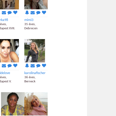
rka98
mimi3
éves,
35 éves,
apest XVII.
Debrecen
idelove
karolinafischer
éves,
36 éves,
apest V.
Berneck