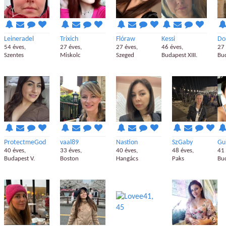
Leineradel
Trixich
Flóraw
Kessi
Do
54 éves,
27 éves,
27 éves,
46 éves,
27 
Szentes
Miskolc
Szeged
Budapest XIII.
Bud
ProtectmeGod
vaal89
Nastion
SzGaby
Gu
40 éves,
33 éves,
40 éves,
48 éves,
41 
Budapest V.
Boston
Hangács
Paks
Bud