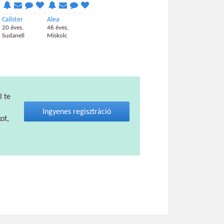
Calister
Alea
20 éves,
46 éves,
Sudanell
Miskolc
l te
Ingyenes regisztráció
ot,