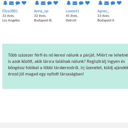
Eliza3881
Anna_op
Lovee41
Agnes_
32 éves,
32 éves,
45 éves,
33 éves,
Los Angeles
Budapest III.
Detroit
Budapest II.
Több százezer férfi és nő keresi nálunk a párját. Miért ne lehetné
is azok között, akik társra találnak nálunk? Regisztrálj ingyen és
böngéssz fotókat a többi társkeresőről, írj üzenetet, küldj ajándék
érezd jól magad egy nyitott társaságban!