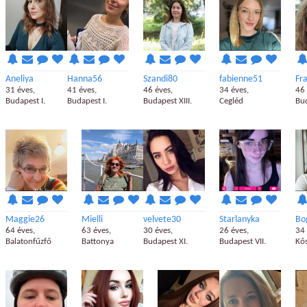
Aneliya
Hanna56
Szandi80
fabienne51
Fr
31 éves,
41 éves,
46 éves,
34 éves,
46 
Budapest I.
Budapest I.
Budapest XIII.
Cegléd
Bud
Maggie26
Mielli
velvete30
Starlanyka
Bo
64 éves,
63 éves,
30 éves,
26 éves,
34 
Balatonfűzfő
Battonya
Budapest XI.
Budapest VII.
Kő