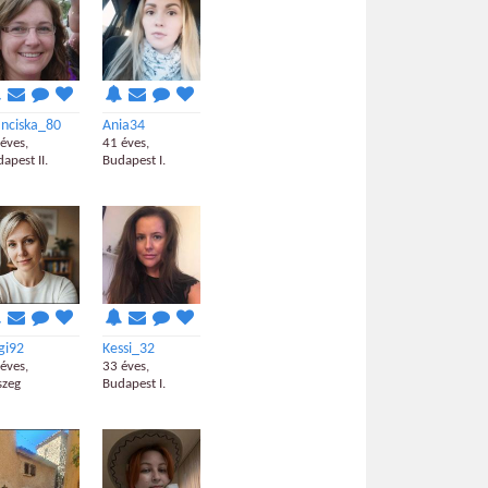
anciska_80
Ania34
éves,
41 éves,
apest II.
Budapest I.
gi92
Kessi_32
éves,
33 éves,
szeg
Budapest I.