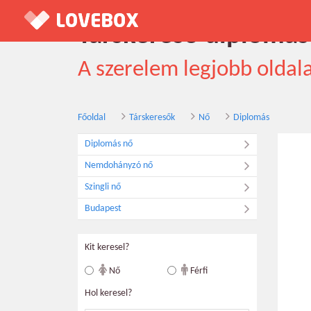
Társkereső diplomás
A szerelem legjobb oldal
Főoldal
Társkeresők
Nő
Diplomás
Diplomás nő
Nemdohányzó nő
Szingli nő
Budapest
Kit keresel?
Nő
Férfi
Hol keresel?