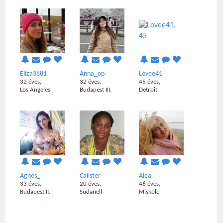
Eliza3881
Anna_op
Lovee41
32 éves,
32 éves,
45 éves,
Los Angeles
Budapest III.
Detroit
Agnes_
Calister
Alea
33 éves,
20 éves,
46 éves,
Budapest II.
Sudanell
Miskolc