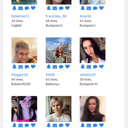
fabienne51
Franciska_80
Ania34
34 éves,
46 éves,
41 éves,
Cegléd
Budapest II.
Budapest I.
Maggie26
Mielli
velvete30
64 éves,
63 éves,
30 éves,
Balatonfűzfő
Battonya
Budapest XI.