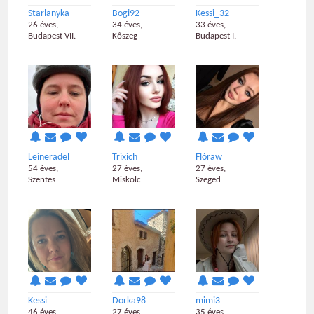
Starlanyka
Bogi92
Kessi_32
26 éves,
34 éves,
33 éves,
Budapest VII.
Kőszeg
Budapest I.
Leineradel
Trixich
Flóraw
54 éves,
27 éves,
27 éves,
Szentes
Miskolc
Szeged
Kessi
Dorka98
mimi3
46 éves,
27 éves,
35 éves,