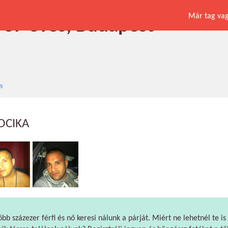
Már tag vagy
, 37 éves, Budapest
s
JOCIKA
öbb százezer férfi és nő keresi nálunk a párját. Miért ne lehetnél te is