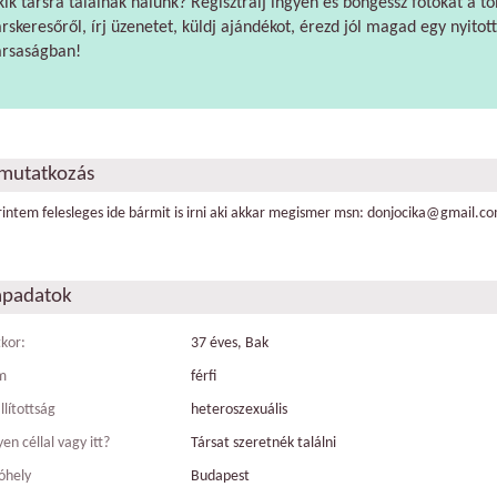
kik társra találnak nálunk? Regisztrálj ingyen és böngéssz fotókat a tö
árskeresőről, írj üzenetet, küldj ajándékot, érezd jól magad egy nyitott
ársaságban!
mutatkozás
rintem felesleges ide bármit is irni aki akkar megismer msn: donjocika@gmail.c
apadatok
tkor:
37 éves, Bak
m
férfi
llítottság
heteroszexuális
en céllal vagy itt?
Társat szeretnék találni
óhely
Budapest