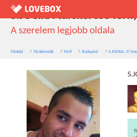
S.JOCIKA társkereső férfi
A szerelem legjobb oldala
Főoldal
Társkeresők
Férfi
Budapest
S.JOCIKA, 37 éve
S.
T