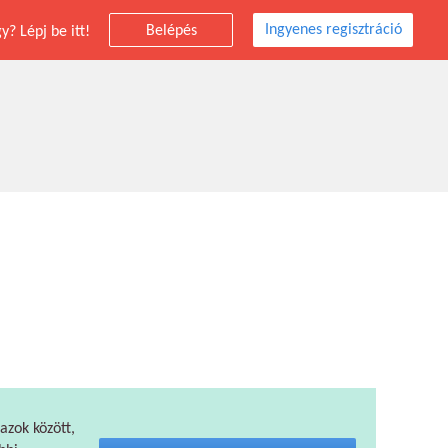
Ingyenes regisztráció
Belépés
? Lépj be itt!
 azok között,