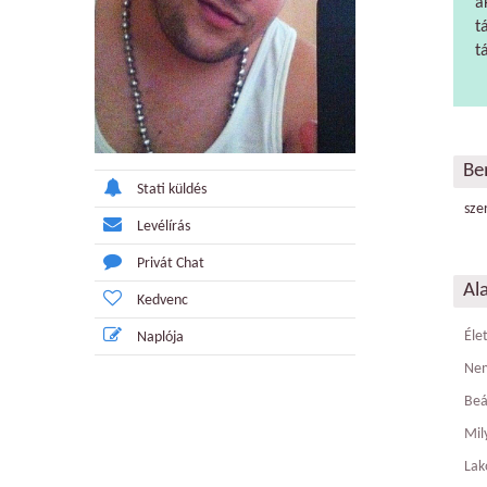
a
t
t
Be
Stati küldés
sze
Levélírás
Privát Chat
Al
Kedvenc
Éle
Naplója
Ne
Beá
Mily
Lak