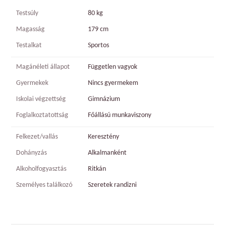
Testsúly
80 kg
Magasság
179 cm
Testalkat
Sportos
Magánéleti állapot
Független vagyok
Gyermekek
Nincs gyermekem
Iskolai végzettség
Gimnázium
Foglalkoztatottság
Főállású munkaviszony
Felkezet/vallás
Keresztény
Dohányzás
Alkalmanként
Alkoholfogyasztás
Ritkán
Személyes találkozó
Szeretek randizni