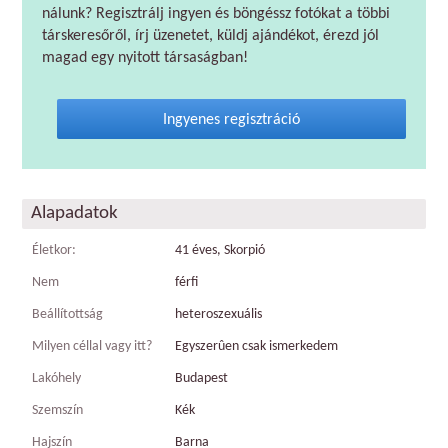
nálunk? Regisztrálj ingyen és böngéssz fotókat a többi
társkeresőről, írj üzenetet, küldj ajándékot, érezd jól
magad egy nyitott társaságban!
Ingyenes regisztráció
Alapadatok
Életkor:
41 éves, Skorpió
Nem
férfi
Beállítottság
heteroszexuális
Milyen céllal vagy itt?
Egyszerûen csak ismerkedem
Lakóhely
Budapest
Szemszín
Kék
Hajszín
Barna