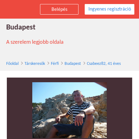
Ingyenes regisztráció
Belépés
Csabeez82 társkereső férfi, 41 éves,
Budapest
A szerelem legjobb oldala
Főoldal
Társkeresők
Férfi
Budapest
Csabeez82, 41 éves