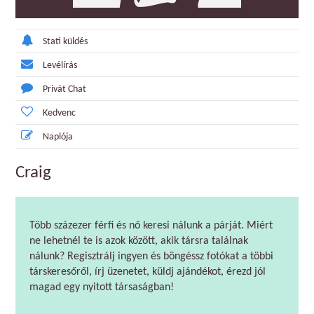
Stati küldés
Levélírás
Privát Chat
Kedvenc
Naplója
Craig
Több százezer férfi és nő keresi nálunk a párját. Miért
ne lehetnél te is azok között, akik társra találnak
nálunk? Regisztrálj ingyen és böngéssz fotókat a többi
társkeresőről, írj üzenetet, küldj ajándékot, érezd jól
magad egy nyitott társaságban!