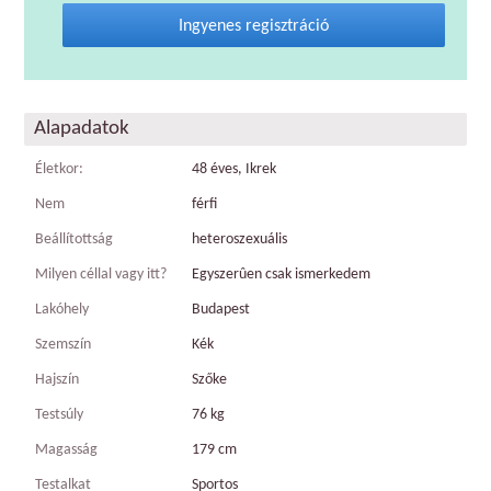
Ingyenes regisztráció
Alapadatok
Életkor:
48 éves, Ikrek
Nem
férfi
Beállítottság
heteroszexuális
Milyen céllal vagy itt?
Egyszerûen csak ismerkedem
Lakóhely
Budapest
Szemszín
Kék
Hajszín
Szőke
Testsúly
76 kg
Magasság
179 cm
Testalkat
Sportos