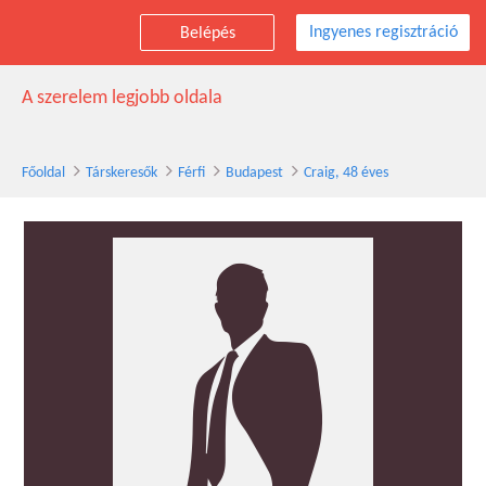
Ingyenes regisztráció
Belépés
Craig társkereső férfi, 48 éves, Budapest
A szerelem legjobb oldala
Főoldal
Társkeresők
Férfi
Budapest
Craig, 48 éves