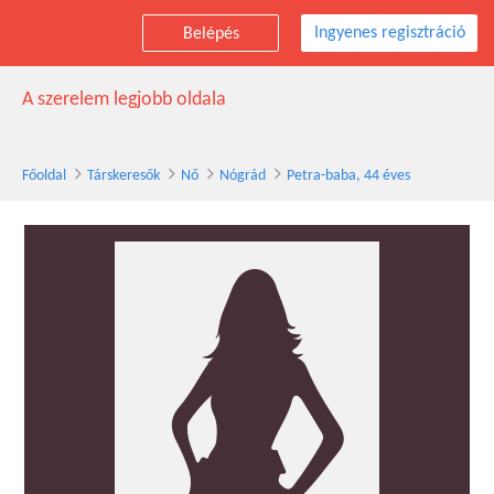
Ingyenes regisztráció
Belépés
Petra-baba társkereső nő, 44 éves, Nógrád
A szerelem legjobb oldala
Főoldal
Társkeresők
Nő
Nógrád
Petra-baba, 44 éves