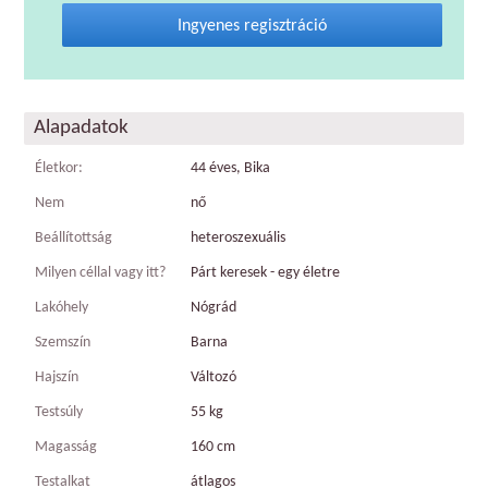
Ingyenes regisztráció
Alapadatok
Életkor:
44 éves, Bika
Nem
nő
Beállítottság
heteroszexuális
Milyen céllal vagy itt?
Párt keresek - egy életre
Lakóhely
Nógrád
Szemszín
Barna
Hajszín
Változó
Testsúly
55 kg
Magasság
160 cm
Testalkat
átlagos