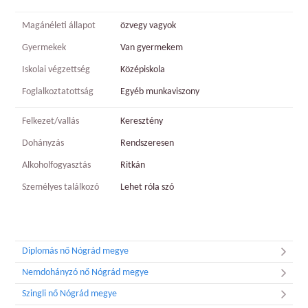
Magánéleti állapot
özvegy vagyok
Gyermekek
Van gyermekem
Iskolai végzettség
Középiskola
Foglalkoztatottság
Egyéb munkaviszony
Felkezet/vallás
Keresztény
Dohányzás
Rendszeresen
Alkoholfogyasztás
Ritkán
Személyes találkozó
Lehet róla szó
Diplomás nő Nógrád megye
Nemdohányzó nő Nógrád megye
Szingli nő Nógrád megye