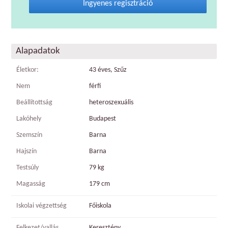
Ingyenes regisztráció
Alapadatok
Életkor:
43 éves, Szűz
Nem
férfi
Beállítottság
heteroszexuális
Lakóhely
Budapest
Szemszín
Barna
Hajszín
Barna
Testsúly
79 kg
Magasság
179 cm
Iskolai végzettség
Főiskola
Felkezet/vallás
Keresztény