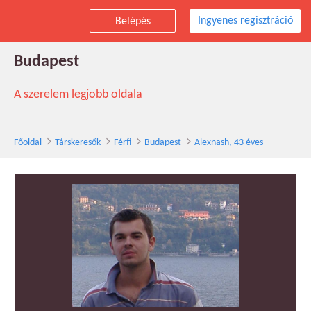
Ingyenes regisztráció
Belépés
Alexnash társkereső férfi, 43 éves,
Budapest
A szerelem legjobb oldala
Főoldal
Társkeresők
Férfi
Budapest
Alexnash, 43 éves