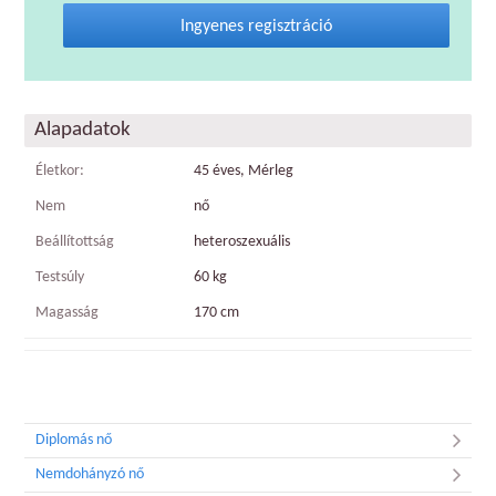
Ingyenes regisztráció
Alapadatok
Életkor:
45 éves, Mérleg
Nem
nő
Beállítottság
heteroszexuális
Testsúly
60 kg
Magasság
170 cm
Diplomás nő
Nemdohányzó nő