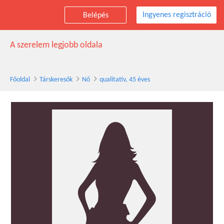
Ingyenes regisztráció
Belépés
qualitatív társkereső nő, 45 éves
A szerelem legjobb oldala
Főoldal
Társkeresők
Nő
qualitatív, 45 éves