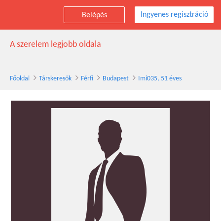
Ingyenes regisztráció
Belépés
Imi035 társkereső férfi, 51 éves, Budapest
A szerelem legjobb oldala
Főoldal
Társkeresők
Férfi
Budapest
Imi035, 51 éves