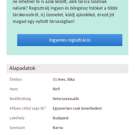
ne lehetnél te is azok között, akik társra találnak
nálunk? Regisztrálj ingyen és böngéssz fotókat a többi
társkeresőről, írj üzenetet, küldj ajándékot, érezd jól
magad egy nyitott társaságban!
Ingyenes regisztráció
Alapadatok
Életkor:
51 éves, Bika
Nem
férfi
Beállítottság
heteroszexuális
Milyen céllal vagy itt?
Egyszerûen csak ismerkedem
Lakóhely
Budapest
Szemszín
Barna