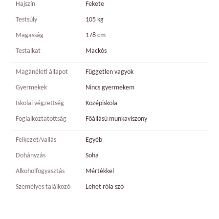
Hajszín
Fekete
Testsúly
105 kg
Magasság
178 cm
Testalkat
Mackós
Magánéleti állapot
Független vagyok
Gyermekek
Nincs gyermekem
Iskolai végzettség
Középiskola
Foglalkoztatottság
Főállású munkaviszony
Felkezet/vallás
Egyéb
Dohányzás
Soha
Alkoholfogyasztás
Mértékkel
Személyes találkozó
Lehet róla szó