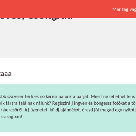
Már tag vagy
 éves, Csongrád
taaa
öbb százezer férfi és nő keresi nálunk a párját. Miért ne lehetnél te is
kik társra találnak nálunk? Regisztrálj ingyen és böngéssz fotókat a tö
árskeresőről, írj üzenetet, küldj ajándékot, érezd jól magad egy nyitott
ársaságban!