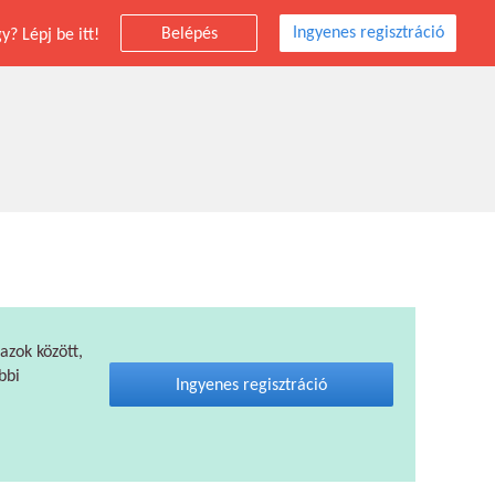
Ingyenes regisztráció
Belépés
? Lépj be itt!
 azok között,
bbi
Ingyenes regisztráció