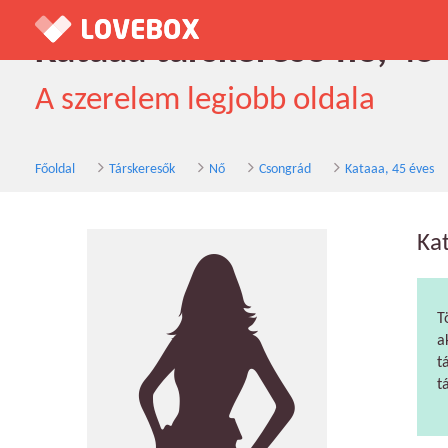
Kataaa társkereső nő, 45
A szerelem legjobb oldala
Főoldal
Társkeresők
Nő
Csongrád
Kataaa, 45 éves
Ka
T
a
t
t