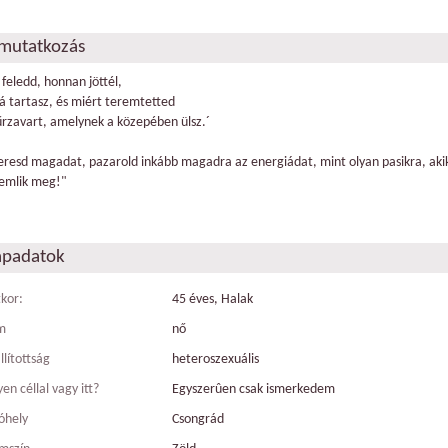
mutatkozás
 feledd, honnan jöttél,
á tartasz, és miért teremtetted
űrzavart, amelynek a közepében ülsz.´
eresd magadat, pazarold inkább magadra az energiádat, mint olyan pasikra, ak
emlik meg!"
apadatok
tkor:
45 éves, Halak
m
nő
llítottság
heteroszexuális
en céllal vagy itt?
Egyszerûen csak ismerkedem
óhely
Csongrád