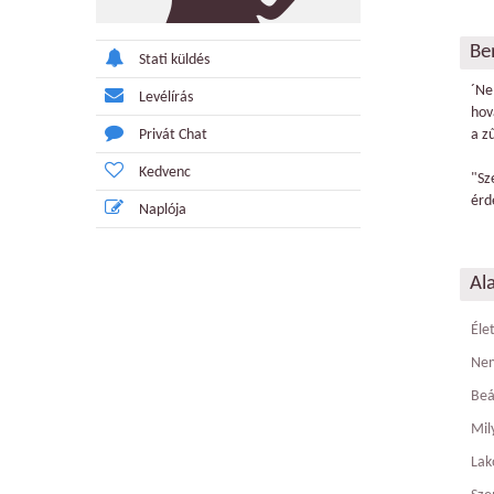
Be
Stati küldés
´Ne
Levélírás
hov
Privát Chat
a z
Kedvenc
"Sz
érd
Naplója
Al
Éle
Ne
Beá
Mily
Lak