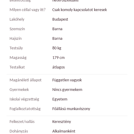
Beállítottság
heteroszexuális
Milyen céllal vagy itt?
Csak komoly kapcsolatot keresek
Lakóhely
Budapest
Szemszín
Barna
Hajszín
Barna
Testsúly
80 kg
Magasság
179 cm
Testalkat
átlagos
Magánéleti állapot
Független vagyok
Gyermekek
Nincs gyermekem
Iskolai végzettség
Egyetem
Foglalkoztatottság
Főállású munkaviszony
Felkezet/vallás
Keresztény
Dohányzás
Alkalmanként