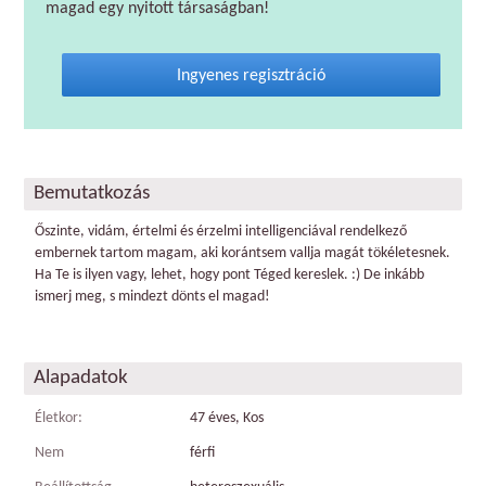
magad egy nyitott társaságban!
Ingyenes regisztráció
Bemutatkozás
Őszinte, vidám, értelmi és érzelmi intelligenciával rendelkező
embernek tartom magam, aki korántsem vallja magát tökéletesnek.
Ha Te is ilyen vagy, lehet, hogy pont Téged kereslek. :) De inkább
ismerj meg, s mindezt dönts el magad!
Alapadatok
Életkor:
47 éves, Kos
Nem
férfi