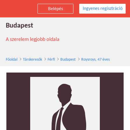
Ingyenes regisztráció
Belépés
Roysroys társkereső férfi, 47 éves,
Budapest
A szerelem legjobb oldala
Főoldal
Társkeresők
Férfi
Budapest
Roysroys, 47 éves