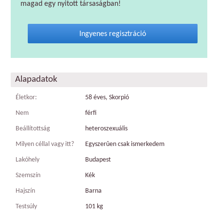
magad egy nyitott társaságban!
Ingyenes regisztráció
Alapadatok
Életkor:
58 éves, Skorpió
Nem
férfi
Beállítottság
heteroszexuális
Milyen céllal vagy itt?
Egyszerûen csak ismerkedem
Lakóhely
Budapest
Szemszín
Kék
Hajszín
Barna
Testsúly
101 kg