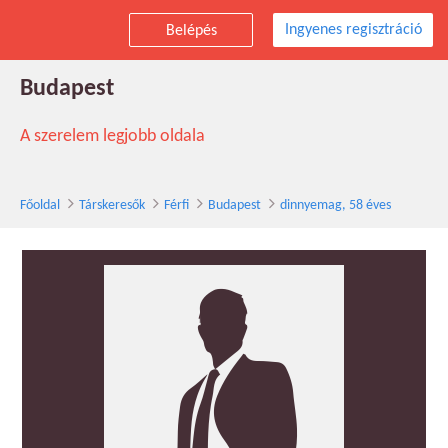
Ingyenes regisztráció
Belépés
dinnyemag társkereső férfi, 58 éves,
Budapest
A szerelem legjobb oldala
Főoldal
Társkeresők
Férfi
Budapest
dinnyemag, 58 éves