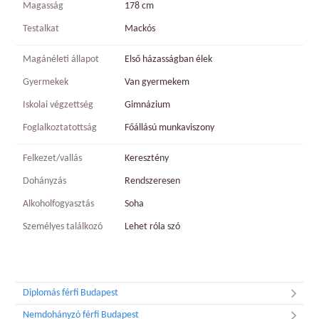
Magasság
178 cm
Testalkat
Mackós
Magánéleti állapot
Első házasságban élek
Gyermekek
Van gyermekem
Iskolai végzettség
Gimnázium
Foglalkoztatottság
Főállású munkaviszony
Felkezet/vallás
Keresztény
Dohányzás
Rendszeresen
Alkoholfogyasztás
Soha
Személyes találkozó
Lehet róla szó
Diplomás férfi Budapest
Nemdohányzó férfi Budapest