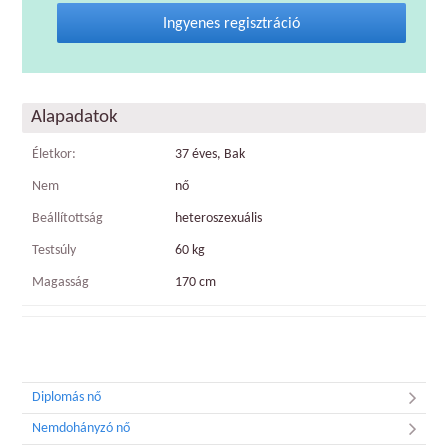
Ingyenes regisztráció
Alapadatok
Életkor:
37 éves, Bak
Nem
nő
Beállítottság
heteroszexuális
Testsúly
60 kg
Magasság
170 cm
Diplomás nő
Nemdohányzó nő