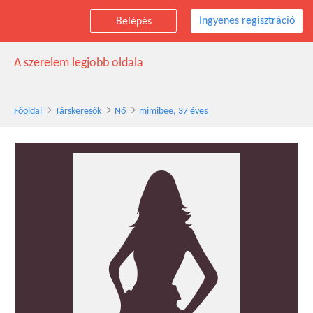
Ingyenes regisztráció
Belépés
mimibee társkereső nő, 37 éves
A szerelem legjobb oldala
Főoldal
Társkeresők
Nő
mimibee, 37 éves