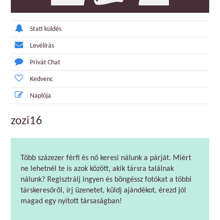
Stati küldés
Levélírás
Privát Chat
Kedvenc
Naplója
zozi16
Több százezer férfi és nő keresi nálunk a párját. Miért
ne lehetnél te is azok között, akik társra találnak
nálunk? Regisztrálj ingyen és böngéssz fotókat a többi
társkeresőről, írj üzenetet, küldj ajándékot, érezd jól
magad egy nyitott társaságban!