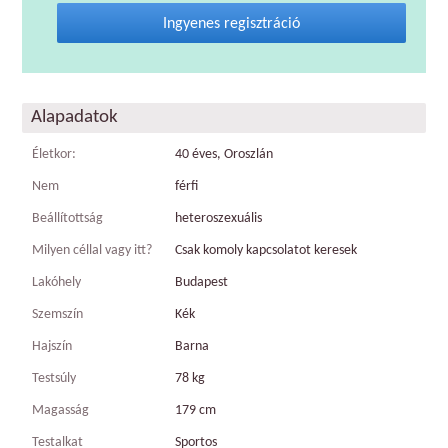
Ingyenes regisztráció
Alapadatok
Életkor:
40 éves, Oroszlán
Nem
férfi
Beállítottság
heteroszexuális
Milyen céllal vagy itt?
Csak komoly kapcsolatot keresek
Lakóhely
Budapest
Szemszín
Kék
Hajszín
Barna
Testsúly
78 kg
Magasság
179 cm
Testalkat
Sportos