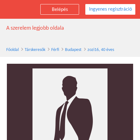
Ingyenes regisztráció
Belépés
zozi16 társkereső férfi, 40 éves, Budapest
A szerelem legjobb oldala
Főoldal
Társkeresők
Férfi
Budapest
zozi16, 40 éves