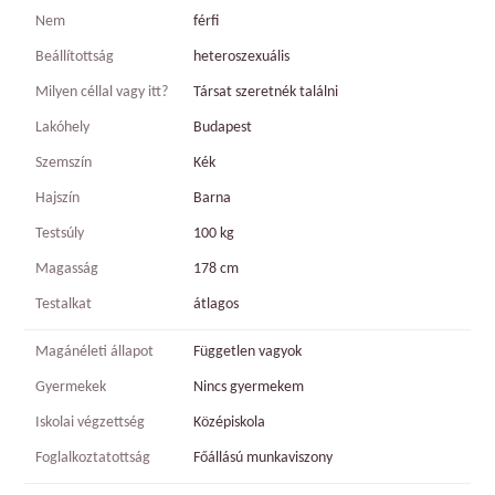
Nem
férfi
Beállítottság
heteroszexuális
Milyen céllal vagy itt?
Társat szeretnék találni
Lakóhely
Budapest
Szemszín
Kék
Hajszín
Barna
Testsúly
100 kg
Magasság
178 cm
Testalkat
átlagos
Magánéleti állapot
Független vagyok
Gyermekek
Nincs gyermekem
Iskolai végzettség
Középiskola
Foglalkoztatottság
Főállású munkaviszony