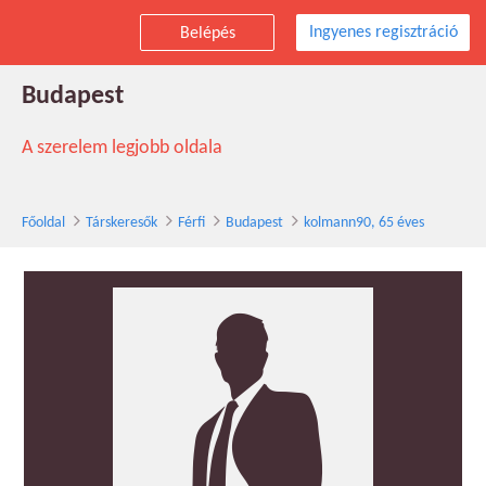
Ingyenes regisztráció
Belépés
kolmann90 társkereső férfi, 65 éves,
Budapest
A szerelem legjobb oldala
Főoldal
Társkeresők
Férfi
Budapest
kolmann90, 65 éves