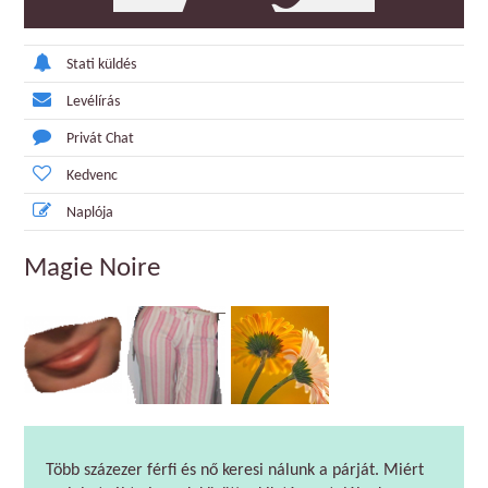
Stati küldés
Levélírás
Privát Chat
Kedvenc
Naplója
Magie Noire
Több százezer férfi és nő keresi nálunk a párját. Miért