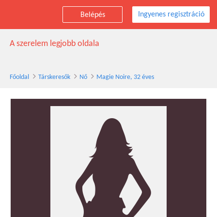
Ingyenes regisztráció
Belépés
Magie Noire társkereső nő, 32 éves
A szerelem legjobb oldala
Főoldal
Társkeresők
Nő
Magie Noire, 32 éves