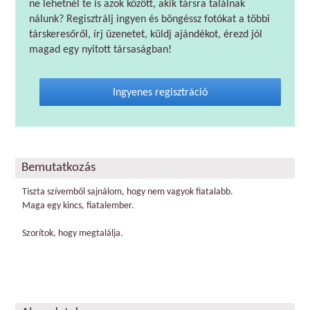
ne lehetnél te is azok között, akik társra találnak
nálunk? Regisztrálj ingyen és böngéssz fotókat a többi
társkeresőről, írj üzenetet, küldj ajándékot, érezd jól
magad egy nyitott társaságban!
Ingyenes regisztráció
Bemutatkozás
Tiszta szívemből sajnálom, hogy nem vagyok fiatalabb.
Maga egy kincs, fiatalember.
Szorítok, hogy megtalálja.