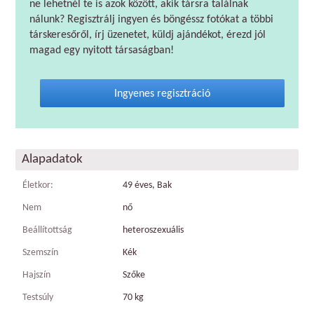
ne lehetnél te is azok között, akik társra találnak
nálunk? Regisztrálj ingyen és böngéssz fotókat a többi
társkeresőről, írj üzenetet, küldj ajándékot, érezd jól
magad egy nyitott társaságban!
Ingyenes regisztráció
Alapadatok
Életkor:
49 éves, Bak
Nem
nő
Beállítottság
heteroszexuális
Szemszín
Kék
Hajszín
Szőke
Testsúly
70 kg