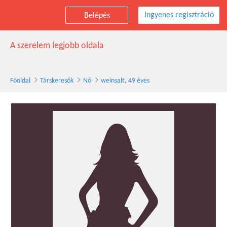
Ingyenes regisztráció
Belépés
weinsalt társkereső nő, 49 éves
A szerelem legjobb oldala
Főoldal
Társkeresők
Nő
weinsalt, 49 éves