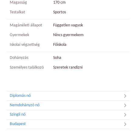
Magasság
170 cm
Testalkat
Sportos
Magánéleti állapot
Független vagyok
Gyermekek
Nincs gyermekem
Iskolai végzettség
Főiskola
Dohányzás
Soha
Személyes találkozó
Szeretek randizni
Diplomás nő
Nemdohányzó nő
Szingli nő
Budapest