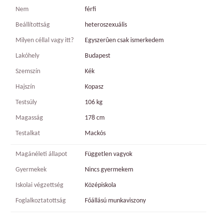
Nem
férfi
Beállítottság
heteroszexuális
Milyen céllal vagy itt?
Egyszerûen csak ismerkedem
Lakóhely
Budapest
Szemszín
Kék
Hajszín
Kopasz
Testsúly
106 kg
Magasság
178 cm
Testalkat
Mackós
Magánéleti állapot
Független vagyok
Gyermekek
Nincs gyermekem
Iskolai végzettség
Középiskola
Foglalkoztatottság
Főállású munkaviszony