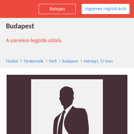
Ingyenes regisztráció
Belépés
Mérleg1 társkereső férfi, 57 éves,
Budapest
A szerelem legjobb oldala
Főoldal
Társkeresők
Férfi
Budapest
Mérleg1, 57 éves