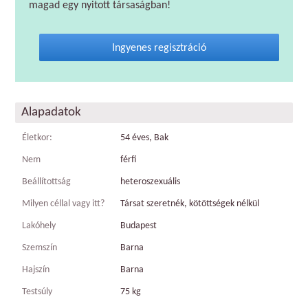
magad egy nyitott társaságban!
Ingyenes regisztráció
Alapadatok
Életkor:
54 éves, Bak
Nem
férfi
Beállítottság
heteroszexuális
Milyen céllal vagy itt?
Társat szeretnék, kötöttségek nélkül
Lakóhely
Budapest
Szemszín
Barna
Hajszín
Barna
Testsúly
75 kg