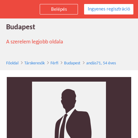
Ingyenes regisztráció
Belépés
andás71 társkereső férfi, 54 éves,
Budapest
A szerelem legjobb oldala
Főoldal
Társkeresők
Férfi
Budapest
andás71, 54 éves