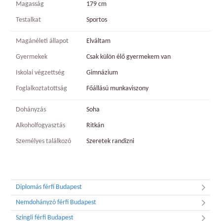
Magasság
179 cm
Testalkat
Sportos
Magánéleti állapot
Elváltam
Gyermekek
Csak külön élő gyermekem van
Iskolai végzettség
Gimnázium
Foglalkoztatottság
Főállású munkaviszony
Dohányzás
Soha
Alkoholfogyasztás
Ritkán
Személyes találkozó
Szeretek randizni
Diplomás férfi Budapest
Nemdohányzó férfi Budapest
Szingli férfi Budapest