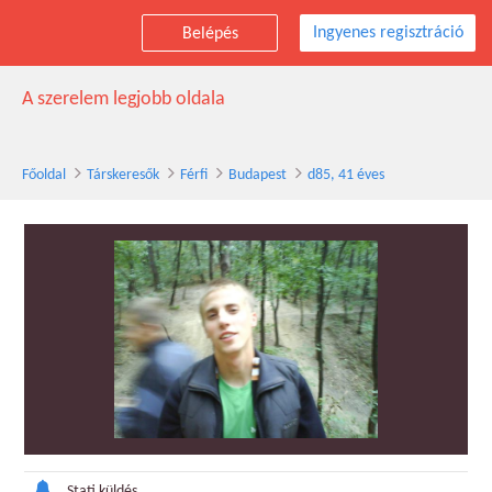
Ingyenes regisztráció
Belépés
d85 társkereső férfi, 41 éves, Budapest
A szerelem legjobb oldala
Főoldal
Társkeresők
Férfi
Budapest
d85, 41 éves
Stati küldés