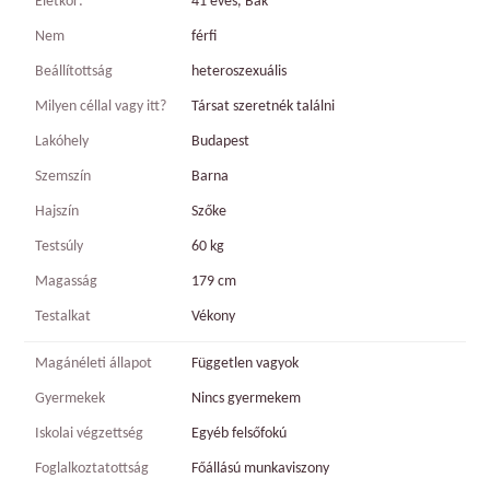
Életkor:
41 éves, Bak
Nem
férfi
Beállítottság
heteroszexuális
Milyen céllal vagy itt?
Társat szeretnék találni
Lakóhely
Budapest
Szemszín
Barna
Hajszín
Szőke
Testsúly
60 kg
Magasság
179 cm
Testalkat
Vékony
Magánéleti állapot
Független vagyok
Gyermekek
Nincs gyermekem
Iskolai végzettség
Egyéb felsőfokú
Foglalkoztatottság
Főállású munkaviszony