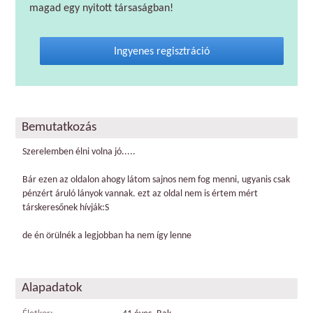
magad egy nyitott társaságban!
Ingyenes regisztráció
Bemutatkozás
Szerelemben élni volna jó.....
Bár ezen az oldalon ahogy látom sajnos nem fog menni, ugyanis csak
pénzért áruló lányok vannak. ezt az oldal nem is értem mért
társkeresőnek hívják:S
de én örülnék a legjobban ha nem így lenne
Alapadatok