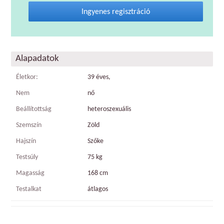
Ingyenes regisztráció
Alapadatok
Életkor:
39 éves,
Nem
nő
Beállítottság
heteroszexuális
Szemszín
Zöld
Hajszín
Szőke
Testsúly
75 kg
Magasság
168 cm
Testalkat
átlagos