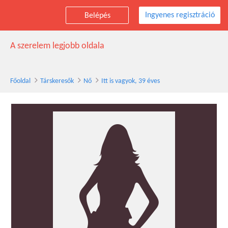
Ingyenes regisztráció
Belépés
Itt is vagyok társkereső nő, 39 éves
A szerelem legjobb oldala
Főoldal
Társkeresők
Nő
Itt is vagyok, 39 éves