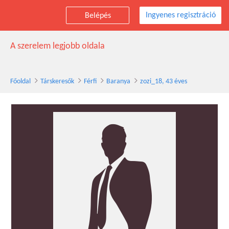
Ingyenes regisztráció
Belépés
zozi_18 társkereső férfi, 43 éves, Baranya
A szerelem legjobb oldala
Főoldal
Társkeresők
Férfi
Baranya
zozi_18, 43 éves