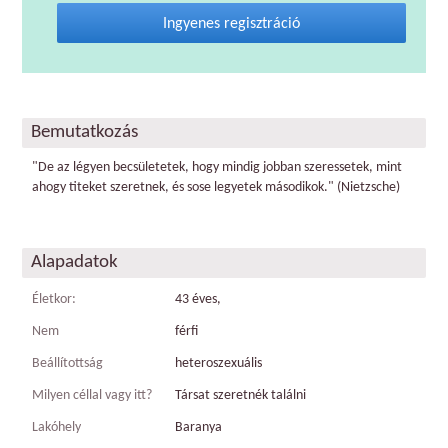
Ingyenes regisztráció
Bemutatkozás
"De az légyen becsületetek, hogy mindig jobban szeressetek, mint
ahogy titeket szeretnek, és sose legyetek másodikok." (Nietzsche)
Alapadatok
Életkor:
43 éves,
Nem
férfi
Beállítottság
heteroszexuális
Milyen céllal vagy itt?
Társat szeretnék találni
Lakóhely
Baranya