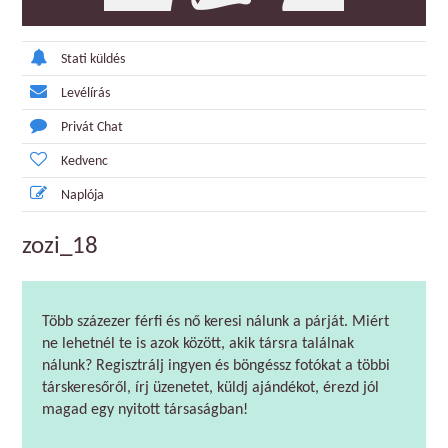
Stati küldés
Levélírás
Privát Chat
Kedvenc
Naplója
zozi_18
Több százezer férfi és nő keresi nálunk a párját. Miért
ne lehetnél te is azok között, akik társra találnak
nálunk? Regisztrálj ingyen és böngéssz fotókat a többi
társkeresőről, írj üzenetet, küldj ajándékot, érezd jól
magad egy nyitott társaságban!