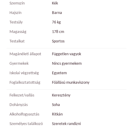
Szemszín
Kék
Hajszín
Barna
Testsúly
76 kg
Magasság
178 cm
Testalkat
Sportos
Magánéleti állapot
Független vagyok
Gyermekek
Nincs gyermekem
Iskolai végzettség
Egyetem
Foglalkoztatottság
Főállású munkaviszony
Felkezet/vallás
Keresztény
Dohányzás
Soha
Alkoholfogyasztás
Ritkán
Személyes találkozó
Szeretek randizni