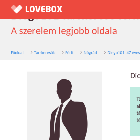
Diego101 társkereső férfi
A szerelem legjobb oldala
Főoldal
Társkeresők
Férfi
Nógrád
Diego101, 47 éves
Di
T
a
t
t