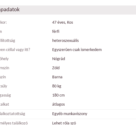
apadatok
tkor:
47 éves, Kos
m
férfi
llítottság
heteroszexuális
en céllal vagy itt?
Egyszerûen csak ismerkedem
óhely
Nógrád
mszín
Zöld
szín
Barna
tsúly
80 kg
gasság
180 cm
talkat
átlagos
lalkoztatottság
Egyéb munkaviszony
mélyes találkozó
Lehet róla szó