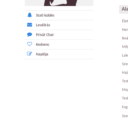
Al
Stati küldés
Éle
Levélírás
Ne
Privát Chat
Beá
Kedvenc
Mily
Naplója
Lak
Sze
Haj
Tes
Ma
Tes
Fog
Sze