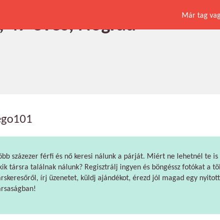
Már tag vagy
, 47 éves, Nógrád
ego101
öbb százezer férfi és nő keresi nálunk a párját. Miért ne lehetnél te is
kik társra találnak nálunk? Regisztrálj ingyen és böngéssz fotókat a tö
árskeresőről, írj üzenetet, küldj ajándékot, érezd jól magad egy nyitott
ársaságban!