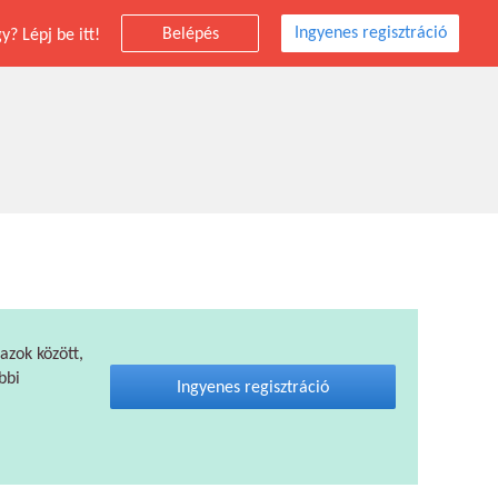
Ingyenes regisztráció
Belépés
? Lépj be itt!
 azok között,
bbi
Ingyenes regisztráció