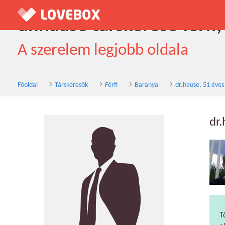
dr.hause társkereső férfi
A szerelem legjobb oldala
Főoldal
Társkeresők
Férfi
Baranya
dr.hause, 51 éves
dr
T