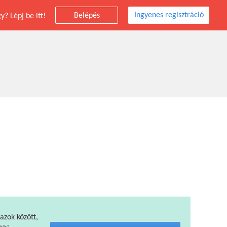
Ingyenes regisztráció
Belépés
? Lépj be itt!
 azok között,