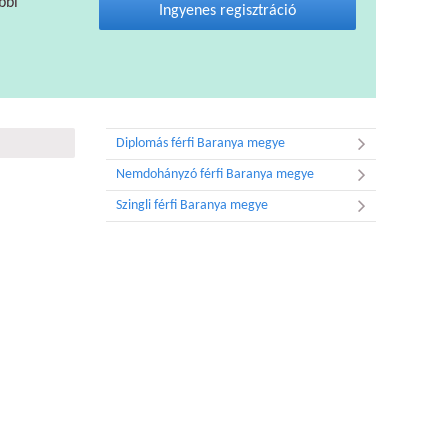
bbi
Ingyenes regisztráció
Diplomás férfi Baranya megye
Nemdohányzó férfi Baranya megye
Szingli férfi Baranya megye