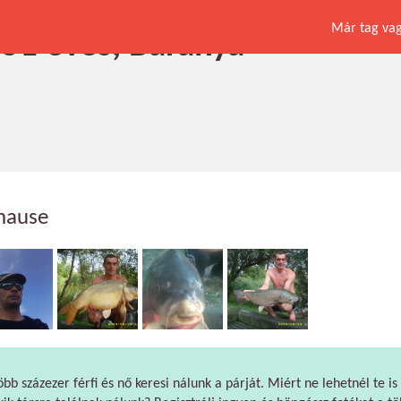
Már tag vagy
, 51 éves, Baranya
.hause
öbb százezer férfi és nő keresi nálunk a párját. Miért ne lehetnél te is