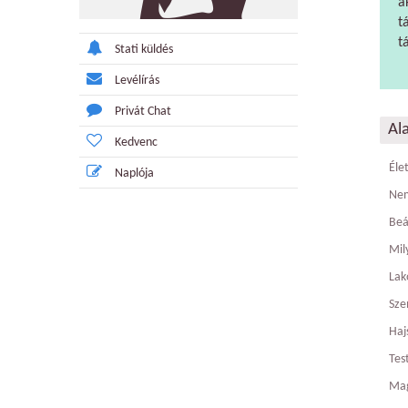
a
t
t
Stati küldés
Levélírás
Privát Chat
Al
Kedvenc
Éle
Naplója
Ne
Beá
Mily
Lak
Sze
Haj
Tes
Ma