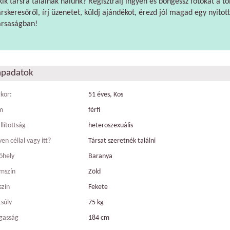
kik társra találnak nálunk? Regisztrálj ingyen és böngéssz fotókat a tö
árskeresőről, írj üzenetet, küldj ajándékot, érezd jól magad egy nyitott
ársaságban!
apadatok
tkor:
51 éves, Kos
m
férfi
llítottság
heteroszexuális
en céllal vagy itt?
Társat szeretnék találni
óhely
Baranya
mszín
Zöld
szín
Fekete
tsúly
75 kg
gasság
184 cm