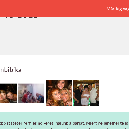
Már tag vagy
 40 éves
mbibika
öbb százezer férfi és nő keresi nálunk a párját. Miért ne lehetnél te is