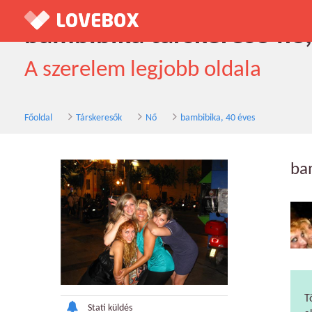
bambibika társkereső nő,
A szerelem legjobb oldala
Főoldal
Társkeresők
Nő
bambibika, 40 éves
ba
T
Stati küldés