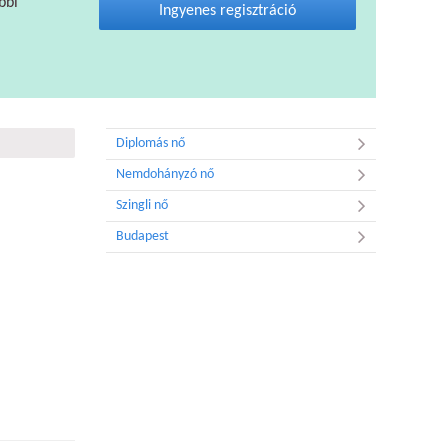
bbi
Ingyenes regisztráció
Diplomás nő
Nemdohányzó nő
Szingli nő
Budapest