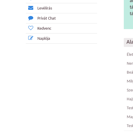
a
t
Levélírás
t
Privát Chat
Kedvenc
Naplója
Al
Éle
Ne
Beá
Mily
Sze
Haj
Tes
Ma
Tes