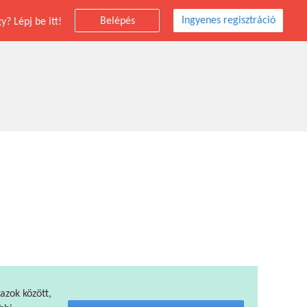
Ingyenes regisztráció
Belépés
? Lépj be itt!
 azok között,