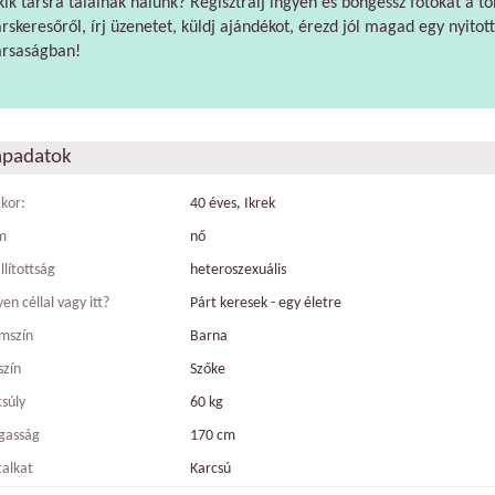
kik társra találnak nálunk? Regisztrálj ingyen és böngéssz fotókat a tö
árskeresőről, írj üzenetet, küldj ajándékot, érezd jól magad egy nyitott
ársaságban!
apadatok
tkor:
40 éves, Ikrek
m
nő
llítottság
heteroszexuális
en céllal vagy itt?
Párt keresek - egy életre
mszín
Barna
szín
Szőke
tsúly
60 kg
gasság
170 cm
talkat
Karcsú