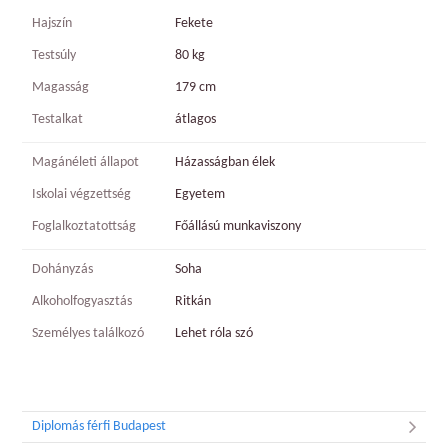
Hajszín
Fekete
Testsúly
80 kg
Magasság
179 cm
Testalkat
átlagos
Magánéleti állapot
Házasságban élek
Iskolai végzettség
Egyetem
Foglalkoztatottság
Főállású munkaviszony
Dohányzás
Soha
Alkoholfogyasztás
Ritkán
Személyes találkozó
Lehet róla szó
Diplomás férfi Budapest