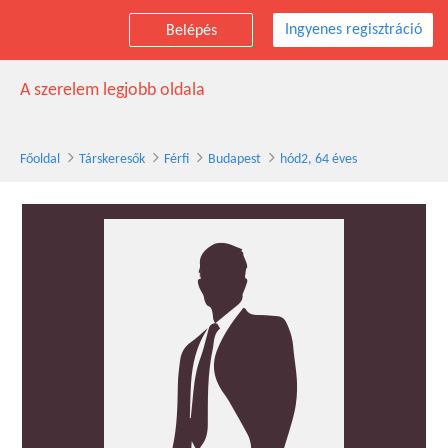
Ingyenes regisztráció
Belépés
hód2 társkereső férfi, 64 éves, Budapest
A szerelem legjobb oldala
Főoldal
Társkeresők
Férfi
Budapest
hód2, 64 éves