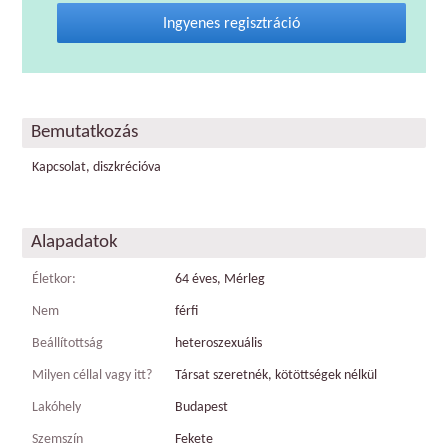
Ingyenes regisztráció
Bemutatkozás
Kapcsolat, diszkrécióva
Alapadatok
Életkor:
64 éves, Mérleg
Nem
férfi
Beállítottság
heteroszexuális
Milyen céllal vagy itt?
Társat szeretnék, kötöttségek nélkül
Lakóhely
Budapest
Szemszín
Fekete