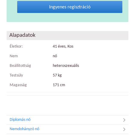
Ingyenes regisztráció
Alapadatok
Életkor:
41 éves, Kos
Nem
nő
Beállítottság
heteroszexuális
Testsúly
57 kg
Magasság
171 cm
Diplomás nő
Nemdohányzó nő