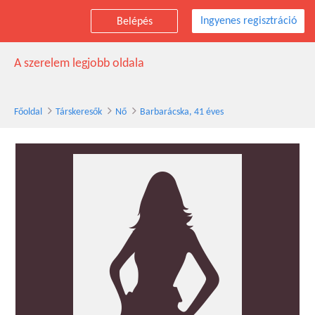
Ingyenes regisztráció
Belépés
Barbarácska társkereső nő, 41 éves
A szerelem legjobb oldala
Főoldal
Társkeresők
Nő
Barbarácska, 41 éves