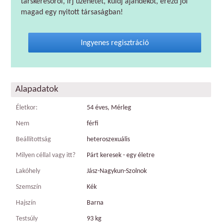
társkeresőről, írj üzenetet, küldj ajándékot, érezd jól
magad egy nyitott társaságban!
Ingyenes regisztráció
Alapadatok
Életkor:
54 éves, Mérleg
Nem
férfi
Beállítottság
heteroszexuális
Milyen céllal vagy itt?
Párt keresek - egy életre
Lakóhely
Jász-Nagykun-Szolnok
Szemszín
Kék
Hajszín
Barna
Testsúly
93 kg