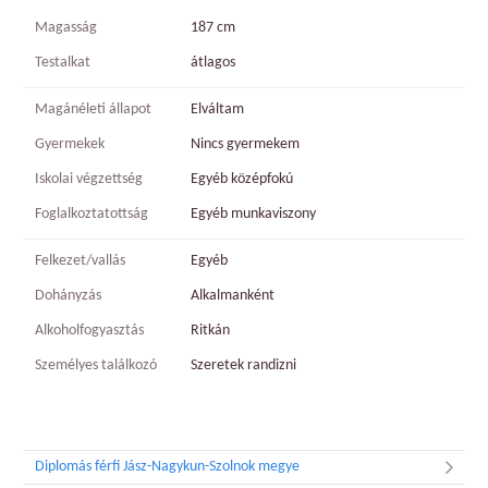
Magasság
187 cm
Testalkat
átlagos
Magánéleti állapot
Elváltam
Gyermekek
Nincs gyermekem
Iskolai végzettség
Egyéb középfokú
Foglalkoztatottság
Egyéb munkaviszony
Felkezet/vallás
Egyéb
Dohányzás
Alkalmanként
Alkoholfogyasztás
Ritkán
Személyes találkozó
Szeretek randizni
Diplomás férfi Jász-Nagykun-Szolnok megye