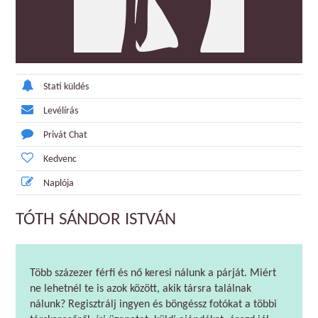
Stati küldés
Levélírás
Privát Chat
Kedvenc
Naplója
TÓTH SÁNDOR ISTVÁN
Több százezer férfi és nő keresi nálunk a párját. Miért
ne lehetnél te is azok között, akik társra találnak
nálunk? Regisztrálj ingyen és böngéssz fotókat a többi