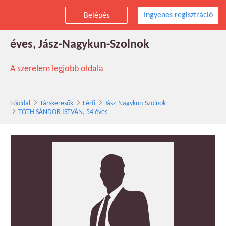
Ingyenes regisztráció
Belépés
TÓTH SÁNDOR ISTVÁN társkereső férfi, 54
éves, Jász-Nagykun-Szolnok
A szerelem legjobb oldala
Főoldal
Társkeresők
Férfi
Jász-Nagykun-Szolnok
TÓTH SÁNDOR ISTVÁN, 54 éves