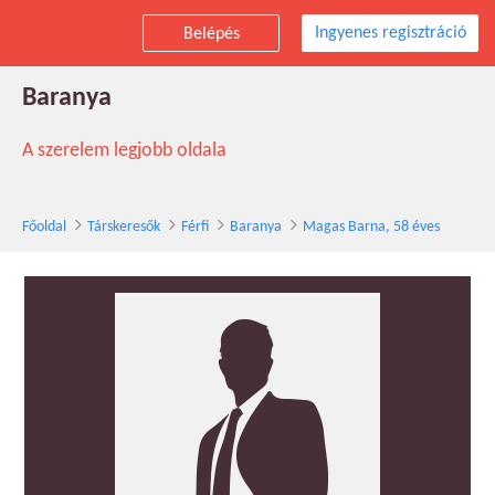
Ingyenes regisztráció
Belépés
Magas Barna társkereső férfi, 58 éves,
Baranya
A szerelem legjobb oldala
Főoldal
Társkeresők
Férfi
Baranya
Magas Barna, 58 éves