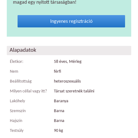
magad egy nyitott társaságban!
Ingyenes regisztráció
Alapadatok
Életkor:
58 éves, Mérleg
Nem
férfi
Beállítottság
heteroszexuális
Milyen céllal vagy itt?
Társat szeretnék találni
Lakóhely
Baranya
Szemszín
Barna
Hajszín
Barna
Testsúly
90 kg