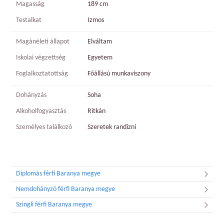
Magasság
189 cm
Testalkat
Izmos
Magánéleti állapot
Elváltam
Iskolai végzettség
Egyetem
Foglalkoztatottság
Főállású munkaviszony
Dohányzás
Soha
Alkoholfogyasztás
Ritkán
Személyes találkozó
Szeretek randizni
Diplomás férfi Baranya megye
Nemdohányzó férfi Baranya megye
Szingli férfi Baranya megye