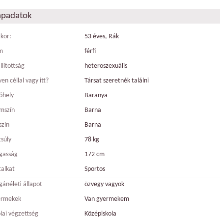
apadatok
tkor:
53 éves, Rák
m
férfi
llítottság
heteroszexuális
en céllal vagy itt?
Társat szeretnék találni
óhely
Baranya
mszín
Barna
szín
Barna
tsúly
78 kg
gasság
172 cm
talkat
Sportos
ánéleti állapot
özvegy vagyok
ermekek
Van gyermekem
olai végzettség
Középiskola