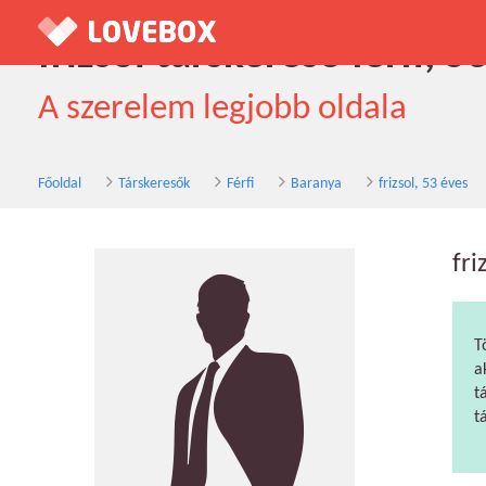
frizsol társkereső férfi, 
A szerelem legjobb oldala
Főoldal
Társkeresők
Férfi
Baranya
frizsol, 53 éves
fri
T
a
t
t