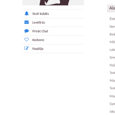
Al
Stati küldés
Éle
Levélírás
Ne
Privát Chat
Beá
Kedvenc
Mily
Naplója
Lak
Sze
Haj
Tes
Ma
Tes
Mag
Gy
Isk