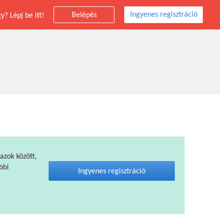
Ingyenes regisztráció
Belépés
? Lépj be itt!
 azok között,
bbi
Ingyenes regisztráció