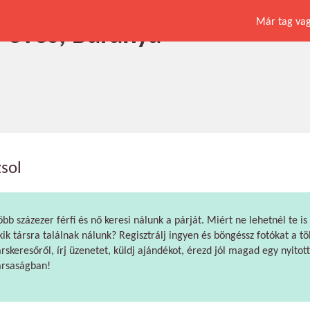
Már tag vagy
53 éves, Baranya
zsol
öbb százezer férfi és nő keresi nálunk a párját. Miért ne lehetnél te is
kik társra találnak nálunk? Regisztrálj ingyen és böngéssz fotókat a tö
árskeresőről, írj üzenetet, küldj ajándékot, érezd jól magad egy nyitott
ársaságban!