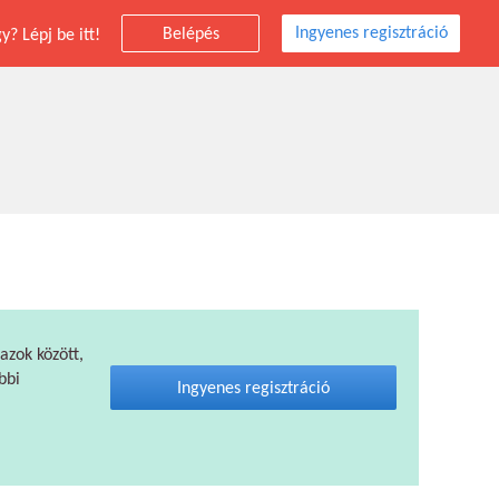
Ingyenes regisztráció
Belépés
? Lépj be itt!
 azok között,
bbi
Ingyenes regisztráció