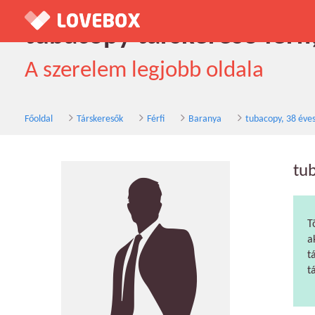
tubacopy társkereső férfi
A szerelem legjobb oldala
Főoldal
Társkeresők
Férfi
Baranya
tubacopy, 38 éve
tu
T
a
t
t