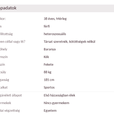
apadatok
tkor:
38 éves, Mérleg
m
férfi
llítottság
heteroszexuális
en céllal vagy itt?
Társat szeretnék, kötöttségek nélkül
óhely
Baranya
mszín
Kék
szín
Fekete
tsúly
88 kg
gasság
185 cm
talkat
Sportos
ánéleti állapot
Első házasságban élek
ermekek
Nincs gyermekem
olai végzettség
Egyetem