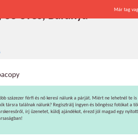
Már tag vagy
, 38 éves, Baranya
s
bacopy
öbb százezer férfi és nő keresi nálunk a párját. Miért ne lehetnél te is
kik társra találnak nálunk? Regisztrálj ingyen és böngéssz fotókat a tö
árskeresőről, írj üzenetet, küldj ajándékot, érezd jól magad egy nyitott
ársaságban!