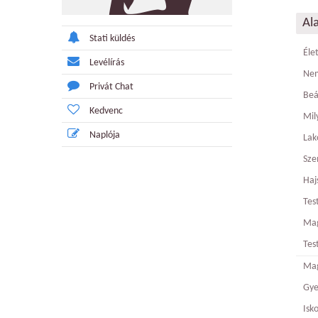
Al
Stati küldés
Éle
Levélírás
Ne
Privát Chat
Beá
Kedvenc
Mily
Naplója
Lak
Sze
Haj
Tes
Ma
Tes
Mag
Gy
Isk