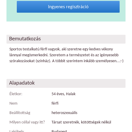
Ingyenes regisztráció
Bemutatkozás
Sportos testalkatú férfi vagyok, aki szeretne egy kedves vékony
lánnyal megismerkedni. Szeretem a természetet és az igényesebb
szórakozásokat (színház). A többit szerintem inkább személyesen...:-)
Alapadatok
Életkor:
54 éves, Halak
Nem
férfi
Beállítottság
heteroszexuális
Milyen céllal vagy itt?
Társat szeretnék, kötöttségek nélkül
Lakóhely
Budapest