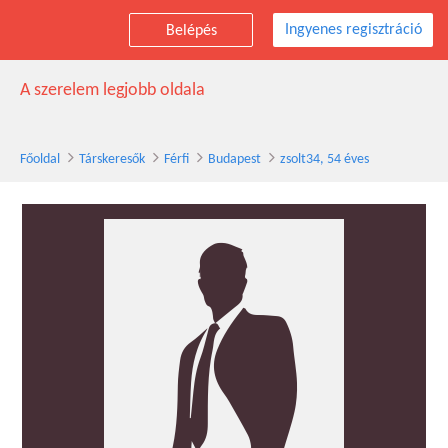
Ingyenes regisztráció
Belépés
zsolt34 társkereső férfi, 54 éves, Budapest
A szerelem legjobb oldala
Főoldal
Társkeresők
Férfi
Budapest
zsolt34, 54 éves