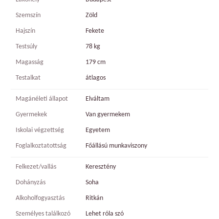
Szemszín
Zöld
Hajszín
Fekete
Testsúly
78 kg
Magasság
179 cm
Testalkat
átlagos
Magánéleti állapot
Elváltam
Gyermekek
Van gyermekem
Iskolai végzettség
Egyetem
Foglalkoztatottság
Főállású munkaviszony
Felkezet/vallás
Keresztény
Dohányzás
Soha
Alkoholfogyasztás
Ritkán
Személyes találkozó
Lehet róla szó