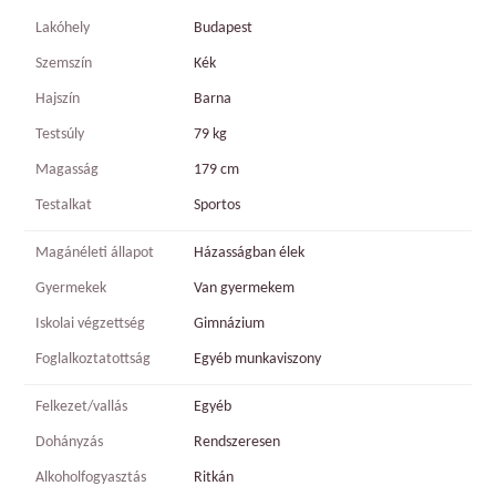
Lakóhely
Budapest
Szemszín
Kék
Hajszín
Barna
Testsúly
79 kg
Magasság
179 cm
Testalkat
Sportos
Magánéleti állapot
Házasságban élek
Gyermekek
Van gyermekem
Iskolai végzettség
Gimnázium
Foglalkoztatottság
Egyéb munkaviszony
Felkezet/vallás
Egyéb
Dohányzás
Rendszeresen
Alkoholfogyasztás
Ritkán