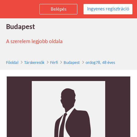
Ingyenes regisztráció
Belépés
ordog78 társkereső férfi, 48 éves,
Budapest
A szerelem legjobb oldala
Főoldal
Társkeresők
Férfi
Budapest
ordog78, 48 éves