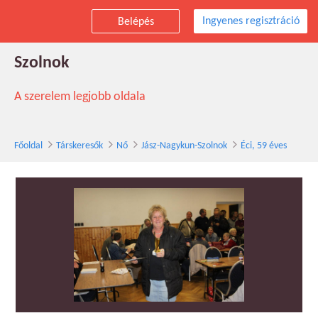
Ingyenes regisztráció
Belépés
Éci társkereső nő, 59 éves, Jász-Nagykun-
Szolnok
A szerelem legjobb oldala
Főoldal
Társkeresők
Nő
Jász-Nagykun-Szolnok
Éci, 59 éves