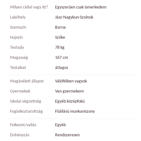
Milyen céllal vagy itt?
Egyszerûen csak ismerkedem
Lakóhely
Jász-Nagykun-Szolnok
Szemszín
Barna
Hajszín
Szőke
Testsúly
78 kg
Magasság
167 cm
Testalkat
átlagos
Magánéleti állapot
Válófélben vagyok
Gyermekek
Van gyermekem
Iskolai végzettség
Egyéb középfokú
Foglalkoztatottság
Főállású munkaviszony
Felkezet/vallás
Egyéb
Dohányzás
Rendszeresen