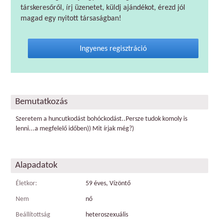
társkeresőről, írj üzenetet, küldj ajándékot, érezd jól
magad egy nyitott társaságban!
Ingyenes regisztráció
Bemutatkozás
Szeretem a huncutkodást bohóckodást..Persze tudok komoly is
lenni...a megfelelő időben)) Mit írjak még?)
Alapadatok
Életkor:
59 éves, Vízöntő
Nem
nő
Beállítottság
heteroszexuális