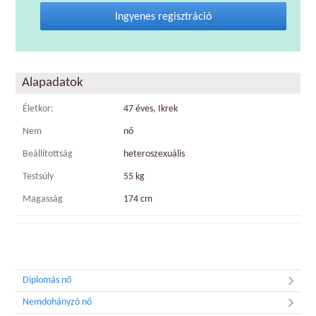
Ingyenes regisztráció
Alapadatok
Életkor:
47 éves, Ikrek
Nem
nő
Beállítottság
heteroszexuális
Testsúly
55 kg
Magasság
174 cm
Diplomás nő
Nemdohányzó nő