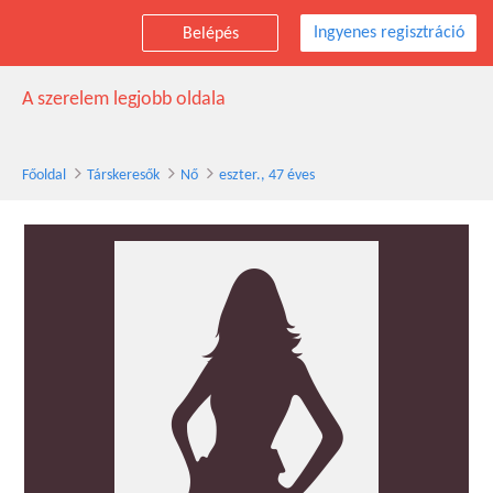
Ingyenes regisztráció
Belépés
eszter. társkereső nő, 47 éves
A szerelem legjobb oldala
Főoldal
Társkeresők
Nő
eszter., 47 éves