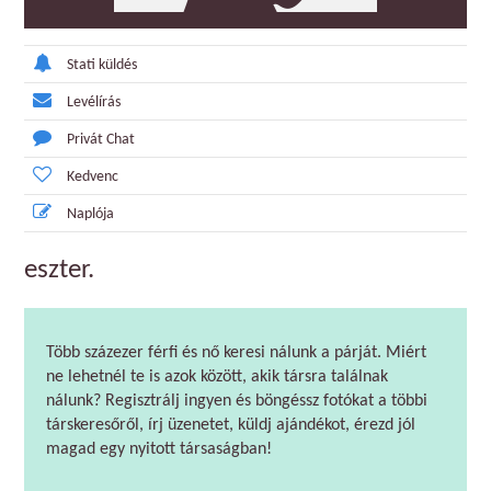
Stati küldés
Levélírás
Privát Chat
Kedvenc
Naplója
eszter.
Több százezer férfi és nő keresi nálunk a párját. Miért
ne lehetnél te is azok között, akik társra találnak
nálunk? Regisztrálj ingyen és böngéssz fotókat a többi
társkeresőről, írj üzenetet, küldj ajándékot, érezd jól
magad egy nyitott társaságban!