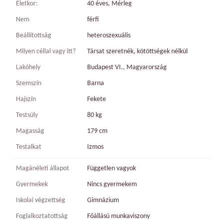
Életkor:
40 éves, Mérleg
Nem
férfi
Beállítottság
heteroszexuális
Milyen céllal vagy itt?
Társat szeretnék, kötöttségek nélkül
Lakóhely
Budapest VI., Magyarország
Szemszín
Barna
Hajszín
Fekete
Testsúly
80 kg
Magasság
179 cm
Testalkat
Izmos
Magánéleti állapot
Független vagyok
Gyermekek
Nincs gyermekem
Iskolai végzettség
Gimnázium
Foglalkoztatottság
Főállású munkaviszony