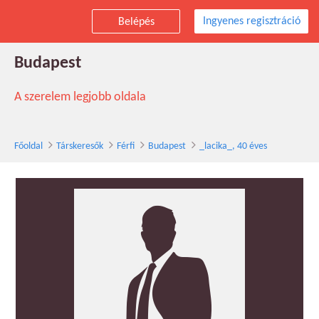
Ingyenes regisztráció
Belépés
_lacika_ társkereső férfi, 40 éves,
Budapest
A szerelem legjobb oldala
Főoldal
Társkeresők
Férfi
Budapest
_lacika_, 40 éves