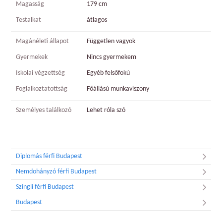
Magasság
179 cm
Testalkat
átlagos
Magánéleti állapot
Független vagyok
Gyermekek
Nincs gyermekem
Iskolai végzettség
Egyéb felsőfokú
Foglalkoztatottság
Főállású munkaviszony
Személyes találkozó
Lehet róla szó
Diplomás férfi Budapest
Nemdohányzó férfi Budapest
Szingli férfi Budapest
Budapest