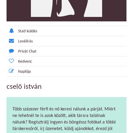
Stati küldés
Levélírás
Privát Chat
Kedvenc
Naplója
cselö istván
Több százezer férfi és nő keresi nálunk a párját. Miért
ne lehetnél te is azok között, akik társra találnak
nálunk? Regisztrálj ingyen és böngéssz fotókat a többi
társkeresőről, írj üzenetet, küldj ajándékot, érezd jól