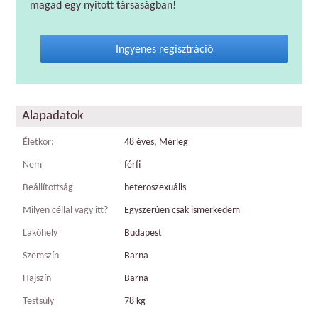
magad egy nyitott társaságban!
Ingyenes regisztráció
Alapadatok
Életkor:
48 éves, Mérleg
Nem
férfi
Beállítottság
heteroszexuális
Milyen céllal vagy itt?
Egyszerûen csak ismerkedem
Lakóhely
Budapest
Szemszín
Barna
Hajszín
Barna
Testsúly
78 kg