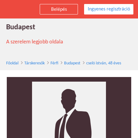
Ingyenes regisztráció
Belépés
cselö istván társkereső férfi, 48 éves,
Budapest
A szerelem legjobb oldala
Főoldal
Társkeresők
Férfi
Budapest
cselö istván, 48 éves