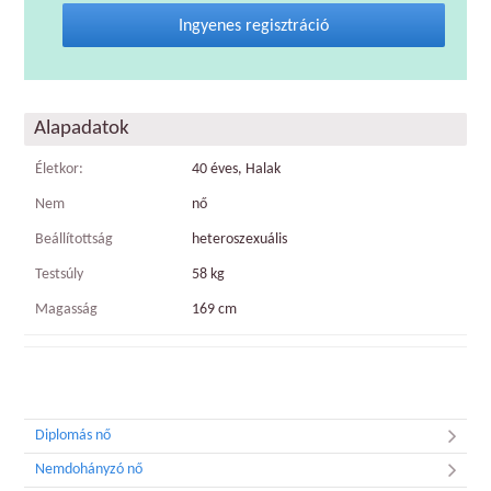
Ingyenes regisztráció
Alapadatok
Életkor:
40 éves, Halak
Nem
nő
Beállítottság
heteroszexuális
Testsúly
58 kg
Magasság
169 cm
Diplomás nő
Nemdohányzó nő