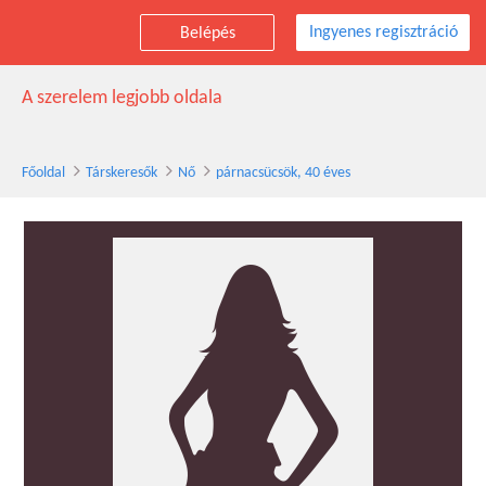
Ingyenes regisztráció
Belépés
párnacsücsök társkereső nő, 40 éves
A szerelem legjobb oldala
Főoldal
Társkeresők
Nő
párnacsücsök, 40 éves