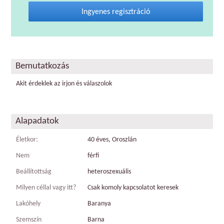
Ingyenes regisztráció
Bemutatkozás
Akit érdeklek az irjon és válaszolok
Alapadatok
Életkor:
40 éves, Oroszlán
Nem
férfi
Beállítottság
heteroszexuális
Milyen céllal vagy itt?
Csak komoly kapcsolatot keresek
Lakóhely
Baranya
Szemszín
Barna