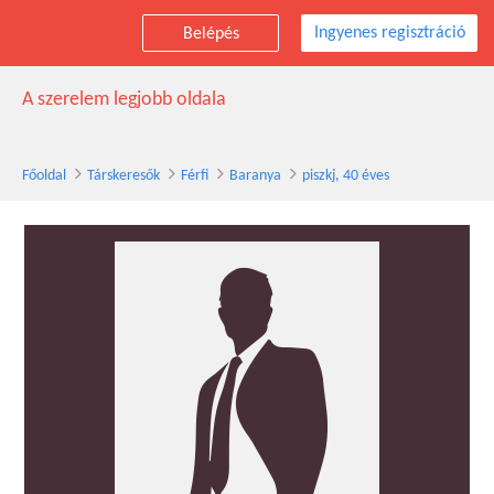
Ingyenes regisztráció
Belépés
piszkj társkereső férfi, 40 éves, Baranya
A szerelem legjobb oldala
Főoldal
Társkeresők
Férfi
Baranya
piszkj, 40 éves