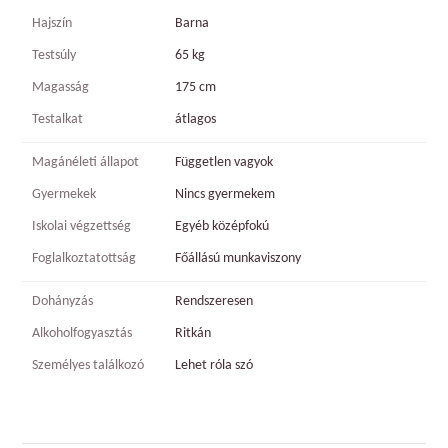
Hajszín
Barna
Testsúly
65 kg
Magasság
175 cm
Testalkat
átlagos
Magánéleti állapot
Független vagyok
Gyermekek
Nincs gyermekem
Iskolai végzettség
Egyéb középfokú
Foglalkoztatottság
Főállású munkaviszony
Dohányzás
Rendszeresen
Alkoholfogyasztás
Ritkán
Személyes találkozó
Lehet róla szó