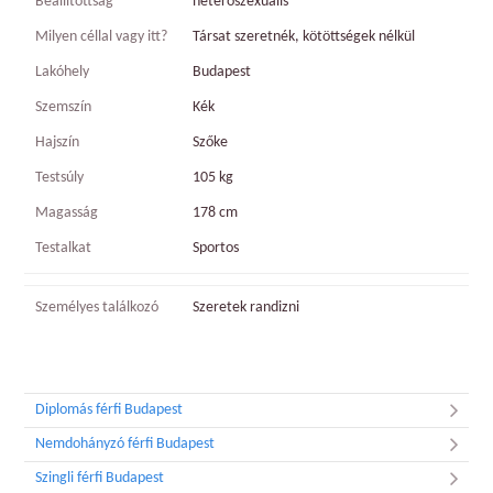
Beállítottság
heteroszexuális
Milyen céllal vagy itt?
Társat szeretnék, kötöttségek nélkül
Lakóhely
Budapest
Szemszín
Kék
Hajszín
Szőke
Testsúly
105 kg
Magasság
178 cm
Testalkat
Sportos
Személyes találkozó
Szeretek randizni
Diplomás férfi Budapest
Nemdohányzó férfi Budapest
Szingli férfi Budapest