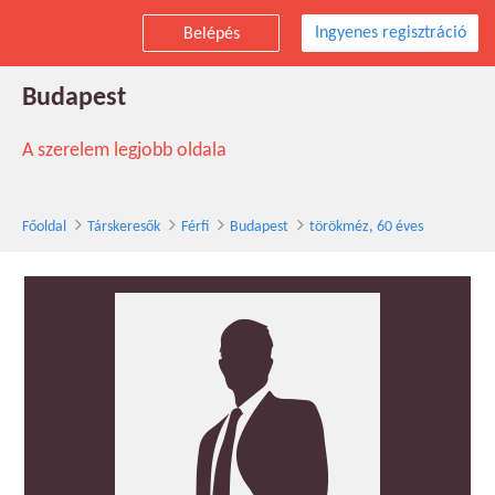
Ingyenes regisztráció
Belépés
törökméz társkereső férfi, 60 éves,
Budapest
A szerelem legjobb oldala
Főoldal
Társkeresők
Férfi
Budapest
törökméz, 60 éves