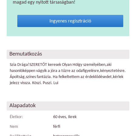
magad egy nyitott társaságban!
Ingyenes regisztráció
Bemutatkozás
Szia Drága!SZERETŐT keresek Olyan Hölgy személyében,aki
hasonlóképpen vágyik a jóra a tűzre az odafigyelésre,kényeztetésre.
Ápoltság,színes fantázia. Ha felkeltettem az érdeklődésedet,kérlek
jelezz vissza. Köszi. Puszi. Lui
Alapadatok
Életkor:
60 éves, Ikrek
Nem
férfi