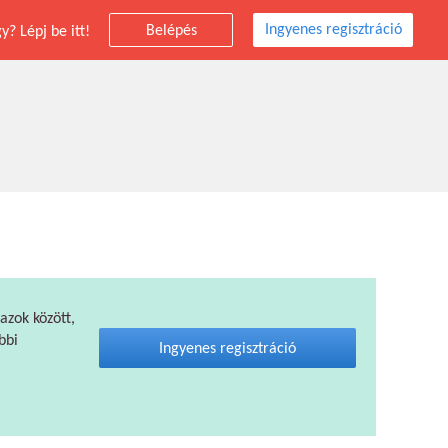
Ingyenes regisztráció
Belépés
? Lépj be itt!
 azok között,
bbi
Ingyenes regisztráció