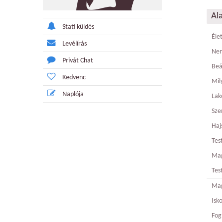
Al
Stati küldés
Éle
Levélírás
Ne
Privát Chat
Beá
Kedvenc
Mily
Naplója
Lak
Sze
Haj
Tes
Ma
Tes
Mag
Isk
Fog