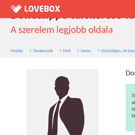
DonCalippo társkereső fér
A szerelem legjobb oldala
Főoldal
Társkeresők
Férfi
Heves
DonCalippo, 49 éve
Do
T
a
t
t