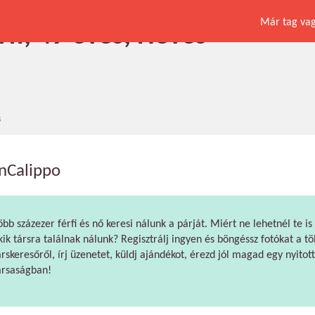
Már tag vagy
fi, 49 éves, Heves
s
nCalippo
öbb százezer férfi és nő keresi nálunk a párját. Miért ne lehetnél te is
kik társra találnak nálunk? Regisztrálj ingyen és böngéssz fotókat a tö
árskeresőről, írj üzenetet, küldj ajándékot, érezd jól magad egy nyitott
ársaságban!