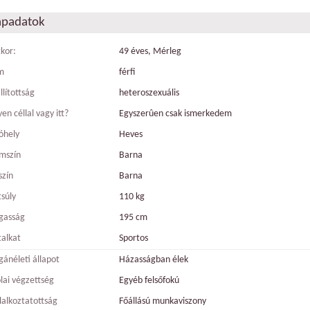
apadatok
tkor:
49 éves, Mérleg
m
férfi
llítottság
heteroszexuális
en céllal vagy itt?
Egyszerûen csak ismerkedem
óhely
Heves
mszín
Barna
szín
Barna
tsúly
110 kg
gasság
195 cm
talkat
Sportos
ánéleti állapot
Házasságban élek
olai végzettség
Egyéb felsőfokú
lalkoztatottság
Főállású munkaviszony