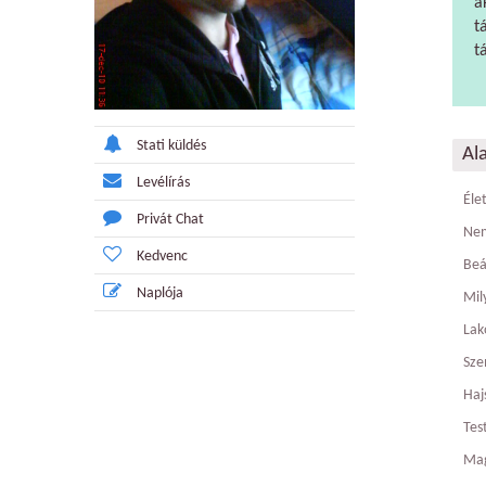
a
t
t
Stati küldés
Al
Levélírás
Éle
Privát Chat
Ne
Kedvenc
Beá
Naplója
Mily
Lak
Sze
Haj
Tes
Ma