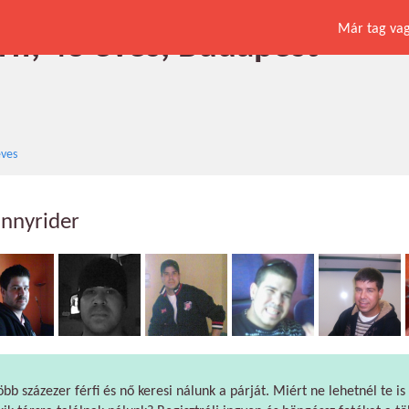
Már tag vagy
rfi, 43 éves, Budapest
éves
hnnyrider
öbb százezer férfi és nő keresi nálunk a párját. Miért ne lehetnél te is