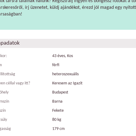
kik társra találnak nálunk? Regisztrálj ingyen és böngéssz fotókat a tö
árskeresőről, írj üzenetet, küldj ajándékot, érezd jól magad egy nyitott
ársaságban!
apadatok
tkor:
43 éves, Kos
m
férfi
llítottság
heteroszexuális
en céllal vagy itt?
Keresem az Igazit
óhely
Budapest
mszín
Barna
szín
Fekete
tsúly
80 kg
gasság
179 cm