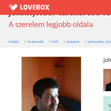
johnnyrider társkereső fé
A szerelem legjobb oldala
Főoldal
Társkeresők
Férfi
Budapest
johnnyrider, 43 
jo
T