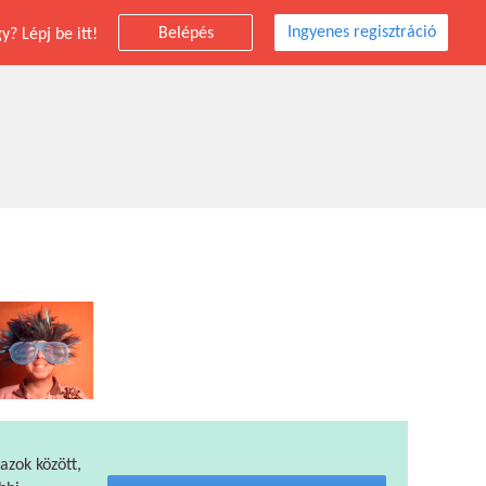
Ingyenes regisztráció
Belépés
? Lépj be itt!
 azok között,