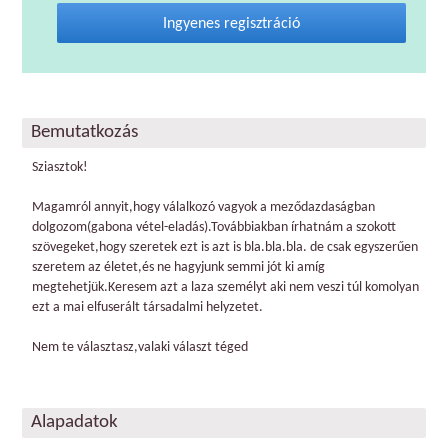
Ingyenes regisztráció
Bemutatkozás
Sziasztok!
Magamról annyit,hogy válalkozó vagyok a meződazdaságban
dolgozom(gabona vétel-eladás).Továbbiakban írhatnám a szokott
szövegeket,hogy szeretek ezt is azt is bla.bla.bla. de csak egyszerűen
szeretem az életet,és ne hagyjunk semmi jót ki amíg
megtehetjük.Keresem azt a laza személyt aki nem veszi túl komolyan
ezt a mai elfuserált társadalmi helyzetet.
Nem te választasz,valaki választ téged
Alapadatok