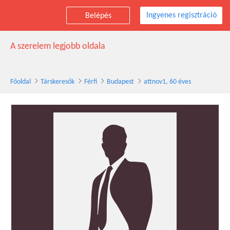
Ingyenes regisztráció
Belépés
attnov1 társkereső férfi, 60 éves, Budapest
A szerelem legjobb oldala
Főoldal
Társkeresők
Férfi
Budapest
attnov1, 60 éves