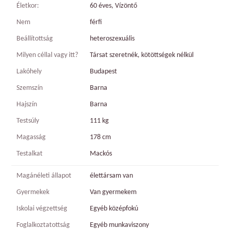
Életkor:
60 éves, Vízöntő
Nem
férfi
Beállítottság
heteroszexuális
Milyen céllal vagy itt?
Társat szeretnék, kötöttségek nélkül
Lakóhely
Budapest
Szemszín
Barna
Hajszín
Barna
Testsúly
111 kg
Magasság
178 cm
Testalkat
Mackós
Magánéleti állapot
élettársam van
Gyermekek
Van gyermekem
Iskolai végzettség
Egyéb középfokú
Foglalkoztatottság
Egyéb munkaviszony